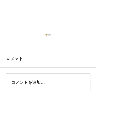
コメント
コメントを追加…
シンプルだけどエレガン
太陽のような赤
トな簪をご紹介！簪OEM
ご紹介！簪OE
なら和心へ！
へ
OEM／ODM取扱い商材紹介サイト
ー オリジナルグッズ全般
ー 簪