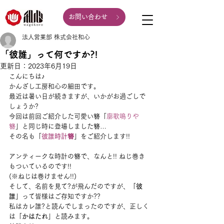
お問い合わせ
法人営業部 株式会社和心
「彼誰」って何ですか?!
更新日：
2023年6月19日
こんにちは♪
かんざし工房和心の細田です。
最近は暑い日が続きますが、いかがお過ごしで
しょうか?
今回は前回ご紹介した可愛い簪「
廓歌鳴りや
簪
」と同じ時に登場しました簪…
その名も「
彼誰時計簪
」をご紹介します!!
アンティークな時計の簪で、なんと!! ねじ巻き
もついているのです!!
(※ねじは巻けません!!)
そして、名前を見て?が飛んだのですが、「
彼
誰
」って皆様はご存知ですか??
私はカレ誰?と読んでしまったのですが、正しく
は「
かはたれ
」と読みます。