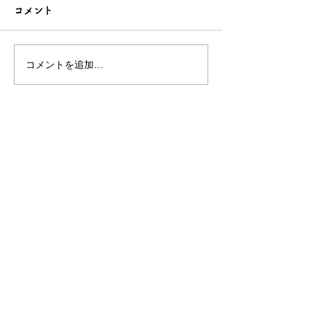
コメント
コメントを追加…
シンプルだけどエレガン
太陽のような赤
トな簪をご紹介！簪OEM
ご紹介！簪OE
なら和心へ！
へ
OEM／ODM取扱い商材紹介サイト
ー オリジナルグッズ全般
ー 簪
ー 天然石ブレスレット
ー レザー
ー サングラス
ー 傘
ー 徽章・ピンバッチ
ー ジュエリーボックス
自社ブランド関連サイト