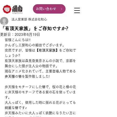
お問い合わせ
法人営業部 株式会社和心
「有頂天家族」をご存知ですか?
更新日：
2023年6月19日
皆様こんにちは!!
かんざし工房和心の細田でございます。
突然ですが、皆様は
【有頂天家族】
をご存知で
しょうか?
有頂天家族は森見登美彦さんの小説で、京都を
舞台にした狸が主人公の物語です。
現在アニメ化されていて、主要登場人物である
弁天様
の簪を製作致しました!
弁天様をモチーフにした簪で、桜の花と椿の花
に弁天様のモチーフである紫の石を使っていま
す。
大人っぽく、使用した時に揺れる花がとっても
綺麗な簪です♪
弁天様みたいに大人っぽく妖艶になりたい方に