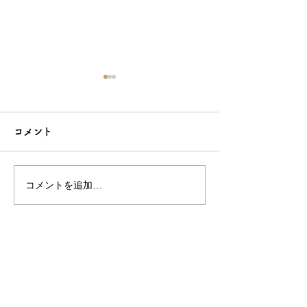
コメント
コメントを追加…
可愛らしい木登り猫❤
梅雨だからこそ
オリジナルかんざしなら
陽花！ かんざ
和心で！
和心で♪
OEM／ODM取扱い商材紹介サイト
ー オリジナルグッズ全般
ー 簪