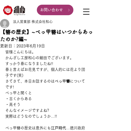
お問い合わせ
法人営業部 株式会社和心
【簪の歴史】~べっ甲簪はいつからあっ
たのか?編~
更新日：
2023年6月19日
皆様こんにちは。
かんざし工房和心の細田でございます。
すっかり春になりましたね!!
春と言えばお花見ですが、個人的には花より団
子です(笑)
さてさて、本日お話するのは
べっ甲簪
について
です!
べっ甲と聞くと
・古くからある
・高そう
そんなイメージですよね?
実際はどうなのでしょうか…!!
べっ甲簪の歴史は意外にも
江戸時代
…徳川政府