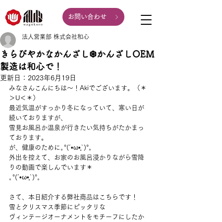
お問い合わせ
法人営業部 株式会社和心
きらびやかなかんざし❆かんざしOEM
製造は和心で！
更新日：
2023年6月19日
みなさんこんにちは～！Akiでございます。（＊
＞U＜＊）
最近気温がすっかり冬になっていて、寒い日が
続いておりますが、
雪見お風呂か温泉が行きたい気持ちがたかまっ
ております。
が、健康のために｡°(´•ω•̥`)°｡
外出を控えて、お家のお風呂浸かりながら雪降
りの動画で楽しんでいます＊
｡°(´•ω•̥`)°｡
さて、本日紹介する弊社商品はこちらです！
雪とクリスマス季節にピッタリな
ヴィンテージオーナメントをモチーフにしたか