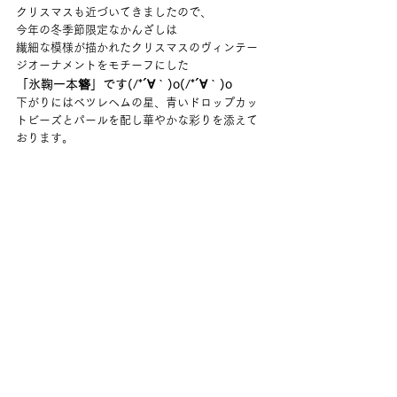
クリスマスも近づいてきましたので、
今年の冬季節限定なかんざしは
繊細な模様が描かれたクリスマスのヴィンテー
ジオーナメントをモチーフにした
「氷鞠一本簪」です(/*´∀｀)o(/*´∀｀)o
下がりにはベツレヘムの星、青いドロップカッ
トビーズとパールを配し華やかな彩りを添えて
おります。