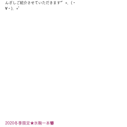
んざしご紹介させていただきます*゜+．(・
∀・)．+゜
2020冬季限定★氷鞠一本簪