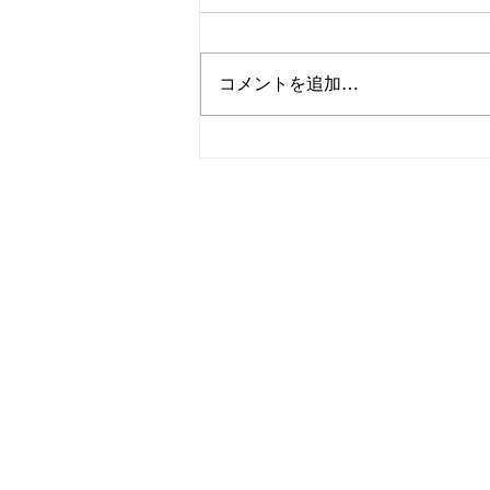
コメントを追加…
可愛らしい猫のグッズをご紹
介！簪OEMなら和心へ！
OEM／ODM取扱い商材紹介サ
ー オリジナルグッズ全般
ー 簪
ー 傘
ー 天然石ブレスレット