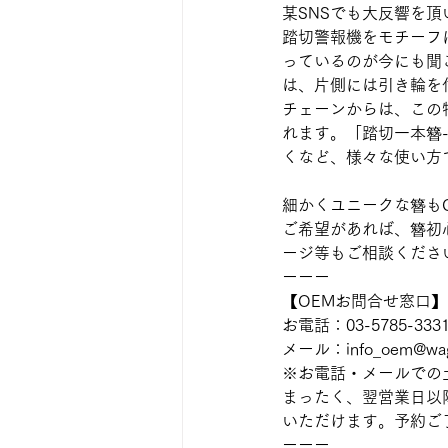
某SNSでも大反響を
踏切警報機をモチーフ
っているのが今にも聞
は、片側には引き輪を
チェーンからは、この
れます。「踏切一本簪
くなど、様々な使い方
細かくユニークな簪も
ご希望があれば、簪初
ージ等もご相談くださ
ーーー
【OEMお問合せ窓口】
お電話：03-5785-3
メール：info_oem@wago
※お電話・メールでの
まったく、翌営業日以
いただけます。予約ご
ーーー