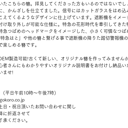
頂いたこちらの簪。拝見してくださった方もいるのではないでし
に、かんざしを仕立てました。信号にはカットガラスをはめ込
こえてくるようなデザインに仕上げています。遮断機をイメー
付け取り外しが可能な仕様に。特急の花形時代を牽引してきた
特急つばめのヘッドマークをイメージした、小さく可憐なつば
-特急はと」や他の簪と繋げる事で遮断機の降りた踏切警報機
で楽しめる簪です。
OEM製造可能!古くて新しい、オリジナル簪を作ってみませんか
心者さんにもわかりやすいオリジナル説明書をお付けし納品い
いませ!
331（平日午前10時〜午後7時）
koro.co.jp
土日・祝日頂いたお問い合わせに関し
降に折返させて
了承ください。