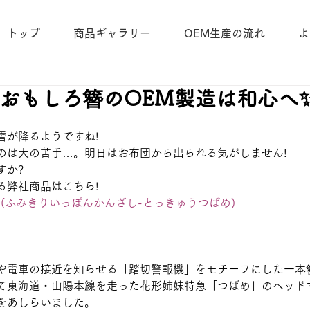
トップ
商品ギャラリー
OEM生産の流れ
よ
️おもしろ簪のOEM製造は和心へ
雪が降るようですね!
のは大の苦手…。明日はお布団から出られる気がしません!
すか?
る弊社商品はこちら!
(ふみきりいっぽんかんざし-とっきゅうつばめ)
や電車の接近を知らせる「踏切警報機」をモチーフにした一本簪
て東海道・山陽本線を走った花形姉妹特急「つばめ」のヘッド
をあしらいました。