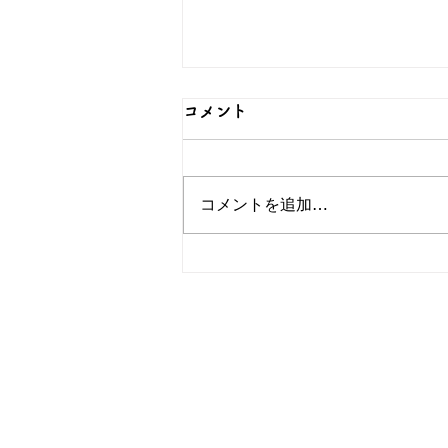
コメント
コメントを追加…
可愛らしい猫のグッズをご紹
介！簪OEMなら和心へ！
OEM／ODM取扱い商材紹介サ
ー オリジナルグッズ全般
ー 簪