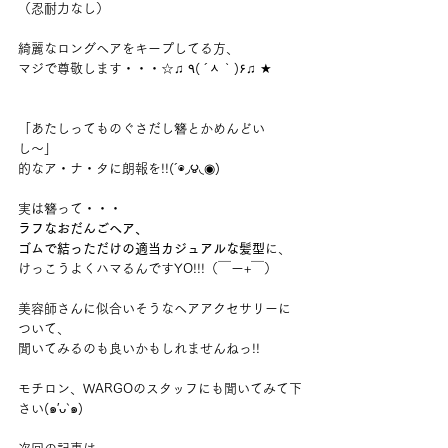
（忍耐力なし）
綺麗なロングヘアをキープしてる方、
マジで尊敬します・・・☆♫ ٩( ´ᆺ｀)۶♫ ★
「あたしってものぐさだし簪とかめんどい
し〜」
的なア・ナ・タに朗報を!!(´◉◞౪◟◉)
実は簪って・・・
ラフなおだんごヘア、
ゴムで結っただけの適当カジュアルな髪型
に、
けっこうよくハマるんですYO!!!（￣ー+￣）
美容師さんに似合いそうなヘアアクセサリーに
ついて、
聞いてみるのも良いかもしれませんねっ!!
モチロン、WARGOのスタッフにも聞いてみて下
さい(๑′ᴗ‵๑)