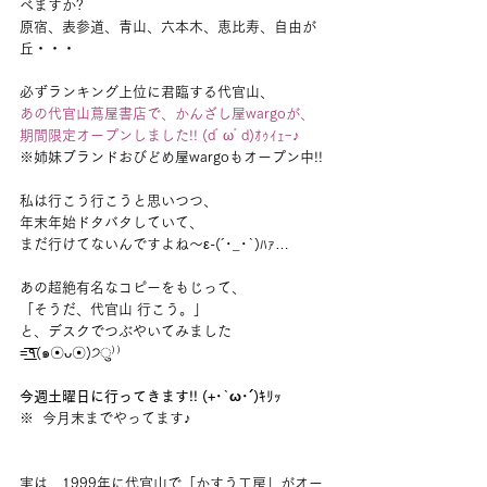
べますか?
原宿、表参道、青山、六本木、恵比寿、自由が
丘・・・
必ずランキング上位に君臨する代官山、
あの代官山蔦屋書店で、かんざし屋wargoが、
期間限定オープンしました!! (dﾟωﾟd)ｵｩｲｪｰ♪
※姉妹ブランドおびどめ屋wargoもオープン中!!
私は行こう行こうと思いつつ、
年末年始ドタバタしていて、
まだ行けてないんですよね〜ε-(´･_･`)ﾊｧ…
あの超絶有名なコピーをもじって、
「そうだ、代官山 行こう。」
と、デスクでつぶやいてみました
=͟͟͞͞٩(๑☉ᴗ☉)੭ु⁾⁾
今週土曜日に行ってきます!! (+･`ω･´)ｷﾘｯ
※  今月末までやってます♪
実は、1999年に代官山で「かすう工房」がオー