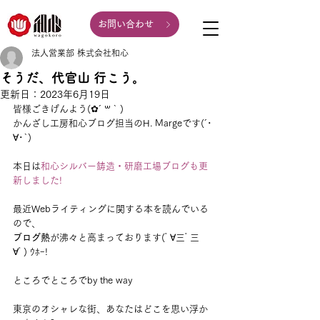
お問い合わせ
法人営業部 株式会社和心
そうだ、代官山 行こう。
更新日：
2023年6月19日
皆様ごきげんよう(✿´ ꒳ ` )
かんざし工房和心ブログ担当のH. Margeです(´･
∀･`)
本日は
和心シルバー鋳造・研磨工場ブログも更
新しました!
最近Webライティングに関する本を読んでいる
ので、
ブログ熱
が沸々と高まっております(ﾟ∀三ﾟ三
∀ﾟ) ｳﾎｰ!
ところでところでby the way
東京のオシャレな街、あなたはどこを思い浮か