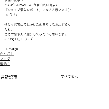
次回の記事は、
かんざし屋WARGO 代官山蔦屋書店の
「ショップ潜入レポート」になると思います( ･
`ω･´)ｷﾘｯ
他にも代官山で見かけた面白そうなお店があっ
たら、
ここで皆さんに紹介してみたいと思いますっ゜
+.ヽ(❀ฺ◕ฺ‿ฺ◕ฺ)ノ.+゜
H. Marge
かんざし
ブログ
髪飾り
すべて表示
最新記事