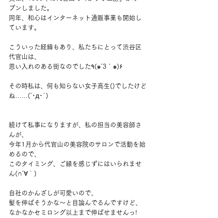
プンしました。
同年、和心はインターネット通販事業も開始し
ています。
こういった経緯もあり、私たちにとって渋谷区
代官山は、
思い入れのある街なのでした٩(๑´3｀๑)۶
その時私は、何も知らない女子高生()でしたけど
ね……(´･д･`)
続けて私事になりますが、私の担当の美容師さ
んが、
今年1月から代官山の美容院のサロンで活動を始
めるので、
このタイミング、ご縁を感じずにはいられませ
ん(∩´∀｀)
自社のかんざしが可愛いので、
髪を伸ばそうかな〜と目論んでるんですけど、
なかなかセミロング以上まで伸ばせませんっ!