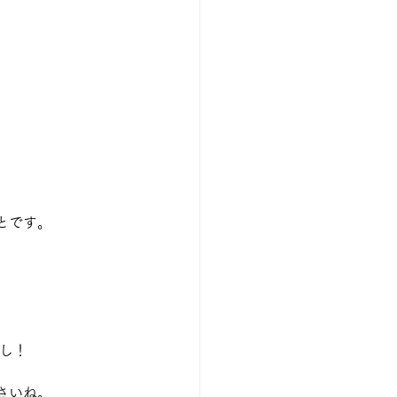
。
とです。
し！
さいね。