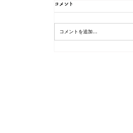
コメント
コメントを追加…
普段使いできる髪飾り♪オリ
ジナルかんざしは和心で！
OEM／ODM取扱い商材紹介サ
ー オリジナルグッズ全般
ー 簪
ー 傘
ー 天然石ブレスレット