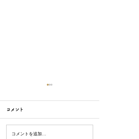
コメント
コメントを追加…
シンプルだけどエレガン
太陽のような赤