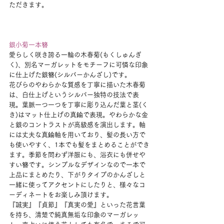
ただきます。
銀小菊一本簪
愛らしく咲き誇る一輪の木春菊(もくしゅんぎ
く)、別名マーガレットをモチーフに可憐な印象
に仕上げた銀簪(シルバーかんざし)です。
花びらのやわらかな質感を丁寧に描いた木春菊
は、白仕上げというシルバー独特の技法で表
現。葉脈一つ一つを丁寧に彫り込んだ葉と茎(く
き)はマット仕上げの真鍮で表現。やわらかな金
と銀のコントラストが高級感を演出します。軸
には丈夫な真鍮軸を用いており、髪の長い方で
も使いやすく、1本でも髪をまとめることができ
ます。季節を問わず洋服にも、浴衣にも併せや
すい簪です。シンプルなデザインなので一本で
上品にまとめたり、下がりタイプのかんざしと
一緒に使ってアクセントにしたりと、様々なコ
ーディネートをお楽しみ頂けます。
『誠実』『貞節』『真実の愛』といった花言葉
を持ち、清楚で純真無垢な印象のマーガレッ