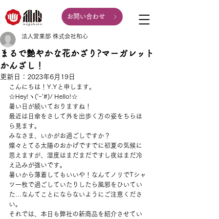
お問い合わせ
法人営業部 株式会社和心
まるで艶やかな花かざり?マーガレット
かんざし！
更新日：
2023年6月19日
こんにちは！Y.Yと申します。
☆Hey!ヽ(‘ｰ’#)/ Hello!☆
暑い日が続いておりますね！
最近は日傘をさして外を出歩く方の姿をちらほ
ら見ます。
みなさま、いかがお過ごしですか？
燦々とてる太陽のおかげですでに初夏の気候に
思えますが、湿度はまだまだですし夜はまだ冷
え込みが強いです。
暑いから薄着してもいいや！なんてノリでTシャ
ツ一枚で過ごしていたりしたら風邪をひいてい
た…なんてことにならないようにご注意くださ
い。
それでは、本日も弊社の新商品を紹介させてい