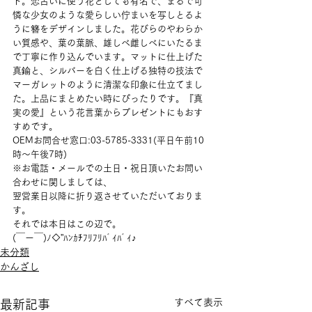
ト。恋占いに使う花としても有名で、まるで可
憐な少女のような愛らしい佇まいを写しとるよ
うに簪をデザインしました。花びらのやわらか
い質感や、葉の葉脈、雄しべ雌しべにいたるま
で丁寧に作り込んでいます。マットに仕上げた
真鍮と、シルバーを白く仕上げる独特の技法で
マーガレットのように清潔な印象に仕立てまし
た。上品にまとめたい時にぴったりです。『真
実の愛』という花言葉からプレゼントにもおす
すめです。
OEMお問合せ窓口:03-5785-3331(平日午前10
時〜午後7時)
※お電話・メールでの土日・祝日頂いたお問い
合わせに関しましては、
翌営業日以降に折り返させていただいておりま
す。
それでは本日はこの辺で。
(￣ー￣)ﾉ◇”ﾊﾝｶﾁﾌﾘﾌﾘﾊﾞｲﾊﾞｲ♪
未分類
かんざし
すべて表示
最新記事