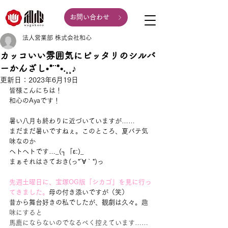
お問い合わせ
法人営業部 株式会社和心
カッコいい雰囲気にピッタリのシルバ
ーかんざし•*¨*•.¸¸♪
更新日：
2023年6月19日
皆様こんにちは！
和心のAyaです！
暑い八月も終わりに近づいていますが……
まだまだ暑いですねぇ。このところ、夏バテ気
味なのか
ヘトヘトです…_(┐「ε:)_
まぁそれはさておき(っ*´∀｀*)っ
先週土曜日に、宝塚OG版「シカゴ」を見に行っ
てきました。
母の付き添いですが（笑）
昔から舞台好きの私でしたが、観劇は久々。
趣
味にすると
馬鹿にならないのでなるべく控えています……