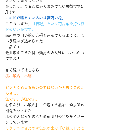
とかいうおまじないも
あったり。
まぁとにかくおめでたい象徴です(｡･
Д･)ゞ
この蛇が咥えているのは菖蒲の花。
こちらもまた、
「吉報」という花言葉を持つ縁
起のいい花です。
縁起物の白い蛇が吉報を運んでくるように、と
いう思いが込められた
一品です。
最近増えてきた爬虫類好きの女性にもいいかも
ですね！
さて続いてはこちら
狐小鍛冶一本簪
ピンとくる人も多いのではないかと思うこのか
んざし。
狐です、小狐です。
有名な能「小鍛冶」に登場する鍛冶三条宗近の
相槌をつとめた
狐の姿となって現れた稲荷明神の化身をイメー
ジしています。
そうしてできたのが伝説の宝刀「小狐丸」だと