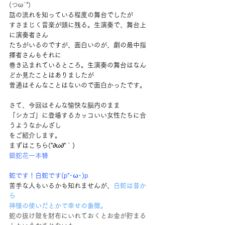
(つω`*)
話の流れを知っている程度の舞台でしたが
すさまじく音楽が頭に残る。生演奏で、舞台上
に演奏者さん
たちがいるのですが、面白いのが、劇の最中指
揮者さんもそれに
巻き込まれているところ。生演奏の舞台はなん
どか見たことはありましたが
普通はそんなことはないので面白かったです。
さて、今回はそんな愉快な脳内のまま
「シカゴ」に登場するカッコいい女性たちに合
うようなかんざし
をご紹介します。
まずはこちら(*∂ω∂*｀)
銀蛇花一本簪
蛇です！白蛇です(p*･ω･)p
苦手な人もいるかも知れませんが、
白蛇は昔か
ら
神様の使いだとかで幸せの象徴。
蛇の抜け殻を財布にいれておくとお金が貯まる