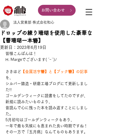
お問い合わせ
法人営業部 株式会社和心
ドロップの練り珊瑚を使用した豪華な
【蕾珊瑚一本簪】
更新日：
2023年6月19日
皆様こんばんは！
H. Margeでございます( ´ｰ`)ﾉ
さきほど
【金属活字簪】と【ブック簪】の記事
を、
シルバー鋳造・研磨工場ブログにて更新しまし
た!!
ゴールデンウィークに読書をしてたのですが、
新規に読みたいものより、
昔読んで心に残った本を読み返すことにしまし
た。
5月初句はゴールデンウィークもあり、
一年で最も気候にも恵まれた良い時期ですね！
その一方で「五月病」なんてものもあります。