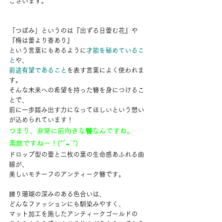
ございます。
「つぼみ」というのは『出ずる日蕾む花』や
『梅は蕾より香あり』
という言葉にもあるように
才能を秘めているこ
と
や、
前途有望であること
を表す言葉によく使われま
す。
そんな未来への希望を持った簪を身につけるこ
とで、
前に一歩踏み出す力になってほしいという想い
が込められています！
つまり、非常に前向きな簪なんですね。
素敵ですねー！(*´◒`*)
ドロップ型の蕾と二枚の葉の生命感あふれる曲
線が、
美しいモチーフのアンティーク簪です。
練り珊瑚の深みのある色合いは、
どんなファッションにも馴染みやすく、
マット加工を施したアンティークゴールドの