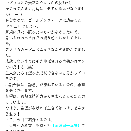
→どうもこの素敵なウキウキの反動が、
かえって人を五月病にさせている気がなりませ
ん(. ﾟーﾟ)
金欠なので、ゴールデンウィークは読書とと
DVD三昧でした～。
新規に見たい読みたいものがなかったので、
思い入れのある作品の掘り起こしをしてまし
た。
アメリカのモダニズム文学なんぞを読んでまし
た。
成就しないままに引き伸ばされる情動がロマン
なのだ！と（笑）
主人公たちは望みが成就できないと分かってい
るので、
小説全体に「諦念」が流れているものの、希望
を感じさせます。
希望は、強靭な精神力から生まれるものだと思
っています。
やはり、希望がなければ生きてはいけませんか
らねっ！
さて、今回ご紹介するのは、
「未来への希望」を持った
【蕾珊瑚一本簪】
で