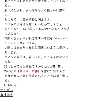
あたたかみを感じさせる仕上がりとなっており
ます。
淡い光を放ち、安心感を与える優しい印象で
す。
ところで、人間を植物に例えると、
つぼみの段階は何歳くらいなんでしょう？
なんとなく、14, 5歳くらいなのかなぁという感
じはします。
花開くきっかけが起きやすい年代をついイメー
ジしてしまうのですが、
実際にはあまり実年齢は関係ないような気がし
ています。
未来への希望は、若い人も、もう若くはないに
人も、
誰にとっても生命線ですからねっq(❂‿❂)p
Wargoの
【蕾珊瑚一本簪】
を付けた皆さんが、
それぞれの才能を開花されることをお祈り致し
ます！
H. Marge.
かんざし
自社商品