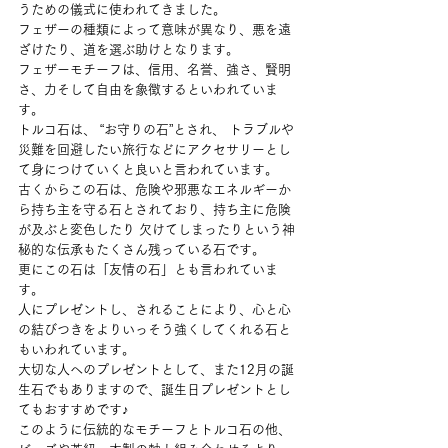
うための儀式に使われてきました。
フェザーの種類によって意味が異なり、悪を遠
ざけたり、道を選ぶ助けとなります。
フェザーモチーフは、信用、名誉、強さ、賢明
さ、力そして自由を象徴するといわれていま
す。
トルコ石は、 “お守りの石”とされ、 トラブルや
災難を回避したい旅行などにアクセサリーとし
て身につけていくと良いと言われています。
古くからこの石は、危険や邪悪なエネルギーか
ら持ち主を守る石とされており、持ち主に危険
が及ぶと変色したり 欠けてしまったりという神
秘的な伝承もたくさん残っている石です。
更にこの石は「友情の石」とも言われていま
す。
人にプレゼントし、されることにより、心と心
の結びつきをよりいっそう強くしてくれる石と
もいわれています。
大切な人へのプレゼントとして、また12月の誕
生石でもありますので、誕生日プレゼントとし
てもおすすめです♪
このように伝統的なモチーフとトルコ石の他、