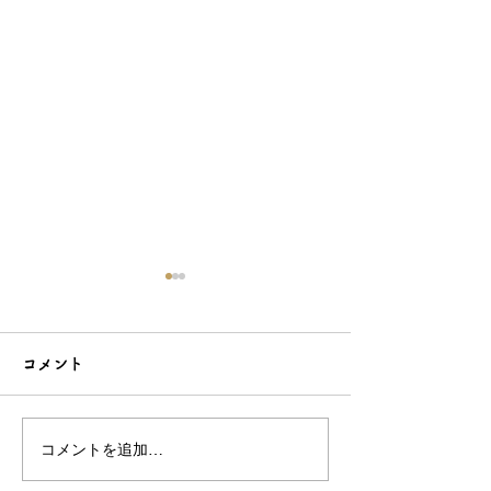
コメント
コメントを追加…
シンプルだけどエレガン
太陽のような赤