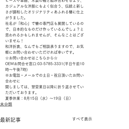
ビーズや革紐、木製の軸と組み合わせるより、
カジュアルな洋服にもよく似合う、伝統と新し
さが調和したオリジナリティあふれる簪に仕上
がりました。
社名が「和心」で簪の専門店も展開しているの
で、日本的なものだけ作っているんでしょ？と
思われるかもしれませんが、そんなことはござ
いません！
和洋折衷、なんでもご相談承りますので、お気
軽にお問い合わせいただければ幸いです。
☆お問い合わせはこちらから☆
OEMお問合せ窓口:03-5785-3331(平日午前10
時～午後7時)
※お電話・メールでの土日・祝日頂いたお問い
合わせに
関しましては、翌営業日以降に折り返させてい
ただいております。
夏季休業：8月15日（水）〜19日（日）
未分類
すべて表示
最新記事