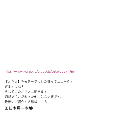
https://www.wargo.jp/products/detail6587.html
【ノギス】をモチーフにした簪ってユニークす
ぎますよね！！
そしてこのノギス…動きます…
細部までこだわった他にはない簪です。
最後にご紹介する簪はこちら
回転木馬一本簪