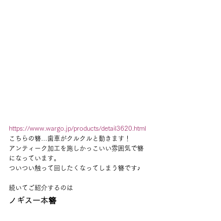
https://www.wargo.jp/products/detail3620.html
こちらの簪…歯車がクルクルと動きます！
アンティーク加工を施しかっこいい雰囲気で簪
になっています。
ついつい触って回したくなってしまう簪です♪
続いてご紹介するのは
ノギス一本簪