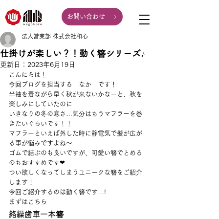
お問い合わせ
法人営業部 株式会社和心
仕掛けが楽しい？！動く簪シリーズ♪
更新日：
2023年6月19日
こんにちは！
今回ブログを担当する　なか　です！
半袖を着ながら早く秋が来ないかなーと、秋を
楽しみにしていたのに
いきなりの冬の寒さ…気分はもうマフラーを巻
きたいぐらいです！！
マフラーといえば外した時に静電気で髪が広が
る事が悩みですよね〜
ゴムで結ぶのも良いですが、可愛い簪でとめる
のもおすすめです❤︎
つい欲しくなってしまうユニークな簪をご紹介
します！
今回ご紹介するのは動く簪です…!
まずはこちら
絡繰歯車一本簪