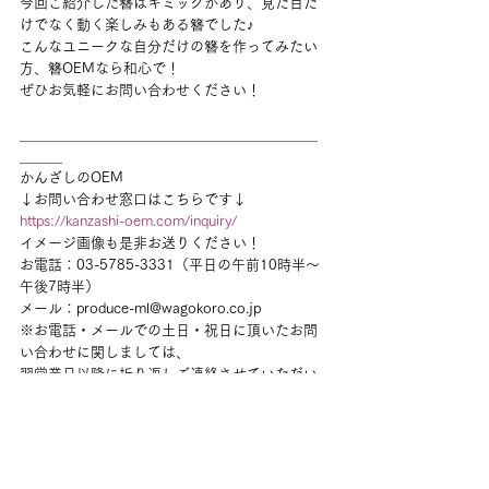
今回ご紹介した簪はギミックがあり、見た目だ
けでなく動く楽しみもある簪でした♪
こんなユニークな自分だけの簪を作ってみたい
方、簪OEMなら和心で！
ぜひお気軽にお問い合わせください！
＿＿＿＿＿＿＿＿＿＿＿＿＿＿＿＿＿＿＿＿＿
＿＿＿
かんざしのOEM
↓お問い合わせ窓口はこちらです↓
https://kanzashi-oem.com/inquiry/
イメージ画像も是非お送りください！
お電話：03-5785-3331（平日の午前10時半～
午後7時半）
メール：produce-ml@wagokoro.co.jp
※お電話・メールでの土日・祝日に頂いたお問
い合わせに関しましては、
翌営業日以降に折り返しご連絡させていただい
ております。予めご了承ください。
＿＿＿＿＿＿＿＿＿＿＿＿＿＿＿＿＿＿＿＿＿
＿＿＿
ご連絡お待ちしております！
未分類