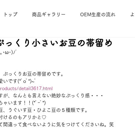
トップ
商品ギャラリー
OEM生産の流れ
よ
ぷっくり小さいお豆の帯留め
ω･)ﾉﾞ
、ぷっくりお豆の帯留めです。
す(*ﾟoﾟ*)~ﾟ
roducts/detail3617.html
すが、なんとも言えない絶妙なぷっくり感・・・
います！！(*ﾟｰﾟ*)
豆、うぐいす豆・ひよこ豆の５種類です。
付けるのもアリかと♡
て間違って食べないように気をつけてくださいね。笑