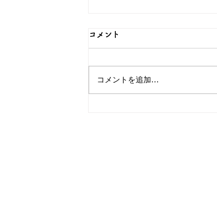
コメント
コメントを追加…
可愛らしい猫のグッズをご紹
介！簪OEMなら和心へ！
OEM／ODM取扱い商材紹介サ
ー オリジナルグッズ全般
ー 簪
ー 傘