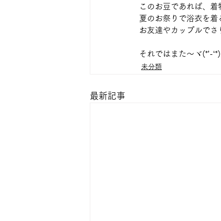
このお豆であれば、着
夏のお祭りで浴衣を着
お友達やカップルでさ
それではまた～ヾ(*’-‘*)
未分類
最新記事