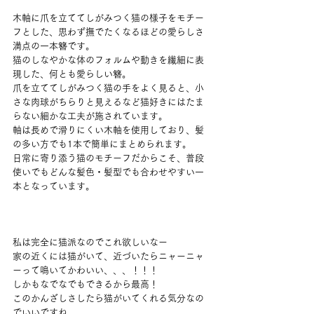
木軸に爪を立ててしがみつく猫の様子をモチー
フとした、思わず撫でたくなるほどの愛らしさ
満点の一本簪です。
猫のしなやかな体のフォルムや動きを繊細に表
現した、何とも愛らしい簪。
爪を立ててしがみつく猫の手をよく見ると、小
さな肉球がちらりと見えるなど猫好きにはたま
らない細かな工夫が施されています。
軸は長めで滑りにくい木軸を使用しており、髪
の多い方でも1本で簡単にまとめられます。
日常に寄り添う猫のモチーフだからこそ、普段
使いでもどんな髪色・髪型でも合わせやすい一
本となっています。
私は完全に猫派なのでこれ欲しいなー
家の近くには猫がいて、近づいたらニャーニャ
ーって鳴いてかわいい、、、！！！
しかもなでなでもできるから最高！
このかんざしさしたら猫がいてくれる気分なの
でいいですね。