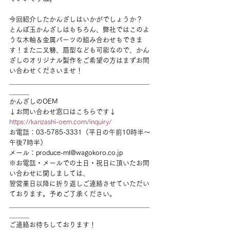
今回紹介したかんざしはいかがでしょうか？
とんぼ玉かんざしはもちろん、弊社ではこのよ
うな木軸＆金属パーツの組み合わせもできま
す！また二又簪、扇型なども可能なので、かん
ざしのオリジナル製作をご希望の方はまずお問
い合わせくださいませ！
＿＿＿＿＿＿＿＿＿＿＿＿＿＿＿＿＿＿＿＿＿
＿＿＿
かんざしのOEM
↓お問い合わせ窓口はこちらです↓
https://kanzashi-oem.com/inquiry/
お電話：03-5785-3331（平日の午前10時半～
午後7時半）
メール：produce-ml@wagokoro.co.jp
※お電話・メールでの土日・祝日に頂いたお問
い合わせに関しましては、
翌営業日以降に折り返しご連絡させていただい
ております。予めご了承ください。
＿＿＿＿＿＿＿＿＿＿＿＿＿＿＿＿＿＿＿＿＿
＿＿＿
ご連絡お待ちしております！