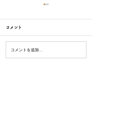
コメント
コメントを追加…
シンプルだけどエレガン
太陽のような赤
トな簪をご紹介！簪OEM
ご紹介！簪OE
なら和心へ！
へ
OEM／ODM取扱い商材紹介サイト
ー オリジナルグッズ全般
ー 簪
ー 天然石ブレスレット
ー レザー
ー サングラス
ー 傘