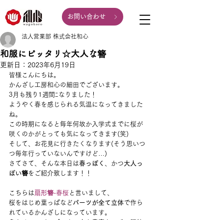
お問い合わせ
法人営業部 株式会社和心
和服にピッタリ☆大人な簪
更新日：
2023年6月19日
皆様こんにちは。
かんざし工房和心の細田でございます。
3月も残り1週間ﾆなりました！
ようやく春を感じられる気温になってきました
ね。
この時期になると毎年何故か入学式までに桜が
咲くのかがとっても気になってきます(笑)
そして、お花見に行きたくなります(そう思いつ
つ毎年行っていないんですけど…)
さてさて、そんな本日は
春っぽく
、かつ
大人っ
ぽい簪
をご紹介致します！！
こちらは
扇形簪-春桜
と言いまして、
桜をはじめ葉っぱなど
パーツが全て立体
で作ら
れているかんざしになっています。