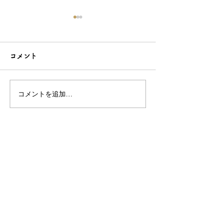
コメント
コメントを追加…
シンプルだけどエレガン
太陽のような赤
トな簪をご紹介！簪OEM
ご紹介！簪OE
なら和心へ！
へ
OEM／ODM取扱い商材紹介サイト
ー オリジナルグッズ全般
ー 簪
ー 天然石ブレスレット
ー レザー
ー サングラス
ー 傘