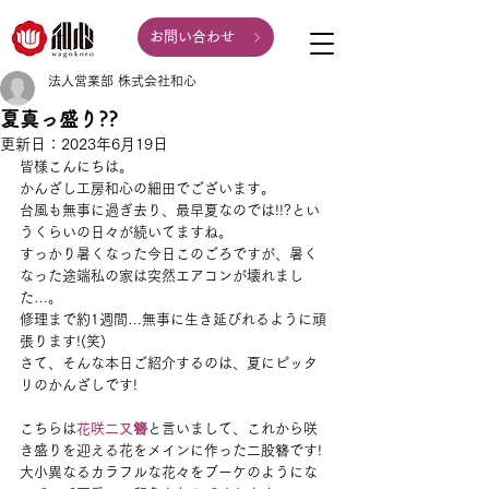
お問い合わせ
法人営業部 株式会社和心
夏真っ盛り??
更新日：
2023年6月19日
皆様こんにちは。
かんざし工房和心の細田でございます。
台風も無事に過ぎ去り、最早夏なのでは!!?とい
うくらいの日々が続いてますね。
すっかり暑くなった今日このごろですが、暑く
なった途端私の家は突然エアコンが壊れまし
た…。
修理まで約1週間…無事に生き延びれるように頑
張ります!(笑)
さて、そんな本日ご紹介するのは、夏にピッタ
リのかんざしです!
こちらは
花咲二又簪
と言いまして、これから咲
き盛りを迎える花をメインに作った二股簪です!
大小異なるカラフルな花々をブーケのようにな