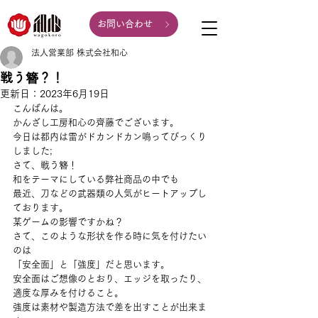
お問い合わせ
法人営業部 株式会社和心
戦う簪？！
更新日：
2023年6月19日
こんばんは。
かんざし工房和心の齊藤でございます。
今日は都内は雷がドカンドカン鳴ってびっくり
しました;
さて、戦う簪！
和をテーマにしている弊社商品の中でも
最近、刀などの武器類の人気がヒートアップし
ております。
某ゲームの影響ですかね？
さて、このような形状を作る時に気を付けたい
のは
「安全面」と「強度」だと思います。
安全面はご想像のとおり、エッジを取ったり、
適度な厚みを付けること。
強度は素材や製造方法で差を出すことが出来ま