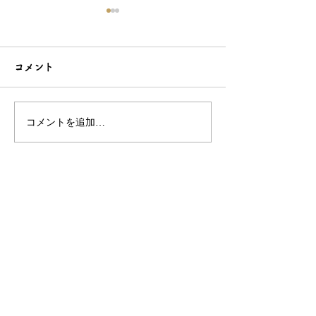
コメント
コメントを追加…
シンプルだけどエレガン
太陽のような赤
トな簪をご紹介！簪OEM
ご紹介！簪OE
なら和心へ！
へ
OEM／ODM取扱い商材紹介サイト
ー オリジナルグッズ全般
ー 簪
ー 天然石ブレスレット
ー レザー
ー サングラス
ー 傘