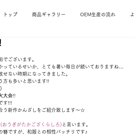
トップ
商品ギャラリー
OEM生産の流れ
よ
!
田でございます。
かっているせいか、とても暑い毎日が続いておりますね…
放せない時期になってきました。
方も多いと思います!!
)
火大会
!!
です!!!
合う新作かんざしをご紹介致します～☆
白(おうぎがたかござくらしろ)
と言います。
の簪ですが、和服との相性バッチリです♪