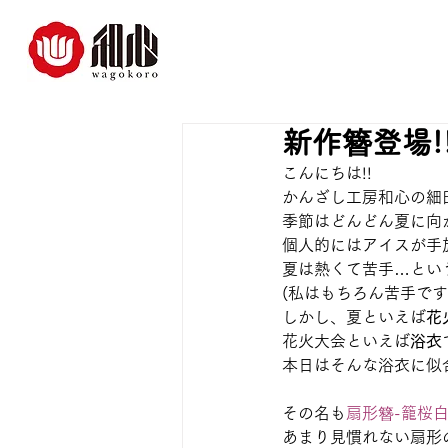
新作簪登場!
こんにちは!!
かんざし工房和心の細
季節はどんどん夏に向
個人的にはアイスが手
夏は熱くて苦手…という
(私はもちろん苦手です
しかし、夏といえば
花
花火大会といえば
浴衣
本日はそんな浴衣に似
その名も
扇形簪-籠桜
あまり見慣れない扇形