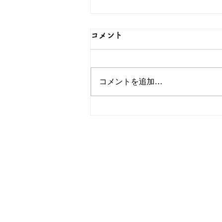
コメント
コメントを追加…
可愛らしい猫のグッズをご紹
介！簪OEMなら和心へ！
OEM／ODM取扱い商材紹介サ
ー オリジナルグッズ全般
ー 簪
ー 傘