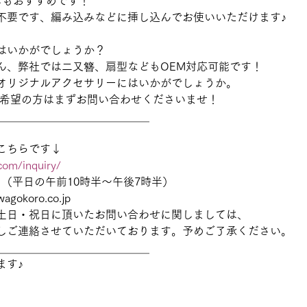
しもおすすめです！
不要です、編み込みなどに挿し込んでお使いいただけます♪
はいかがでしょうか？
ん、弊社では二又簪、扇型などもOEM対応可能です！
オリジナルアクセサリーにはいかがでしょうか。
ご希望の方はまずお問い合わせくださいませ！
＿＿＿＿＿＿＿＿＿＿＿＿＿＿
こちらです↓
com/inquiry/
331（平日の午前10時半～午後7時半）
gokoro.co.jp
土日・祝日に頂いたお問い合わせに関しましては、
しご連絡させていただいております。予めご了承ください。
＿＿＿＿＿＿＿＿＿＿＿＿＿＿
ます♪