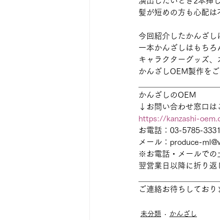
演出したいとき2本挿
髪が短めの方も心配は
今回紹介したかんざし
一本かんざしはもちろ
キャラクターグッズ、
かんざしOEM製作を
＿＿＿＿＿＿＿＿＿＿
かんざしのOEM
↓お問い合わせ窓口は
https://kanzashi-oem.
お電話：03-5785-3
メール：produce-ml@wa
※お電話・メールでの
翌営業日以降に折り返
＿＿＿＿＿＿＿＿＿＿
ご連絡お待ちしており
未分類
かんざし