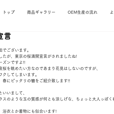
トップ
商品ギャラリー
OEM生産の流れ
よ
宣言
田でございます。
したが、東京の桜満開宣言がされましたね!
ズンですよ!!
夜桜を眺めたい方なのであまり花見はしないのですが、
ワクしてしまいます。
、春にピッタリの簪をご紹介致します!!
といいまして、
ラスのような玉の質感が何とも涼しげな、ちょっと大人っぽく
、浴衣とか着物にも似合います!