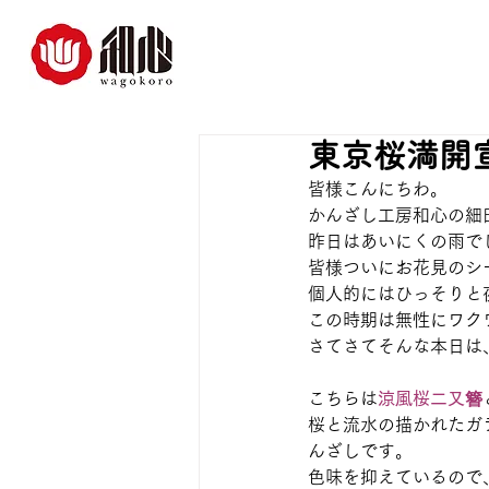
東京桜満開
皆様こんにちわ。
かんざし工房和心の細
昨日はあいにくの雨で
皆様ついにお花見のシー
個人的にはひっそりと
この時期は無性にワク
さてさてそんな本日は
こちらは
涼風桜二又簪
桜と流水の描かれたガ
んざしです。
色味を抑えているので