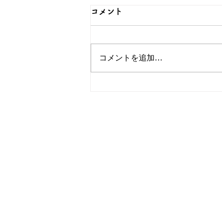
コメント
コメントを追加…
可愛らしい猫のグッズをご紹
介！簪OEMなら和心へ！
OEM／ODM取扱い商材紹介サ
ー オリジナルグッズ全般
ー 簪
ー 傘
ー 天然石ブレスレット