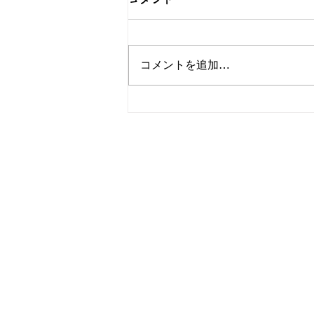
コメントを追加…
可愛らしい猫のグッズをご紹
介！簪OEMなら和心へ！
OEM／ODM取扱い商材紹介サ
ー オリジナルグッズ全般
ー 簪
ー 傘
ー 天然石ブレスレット