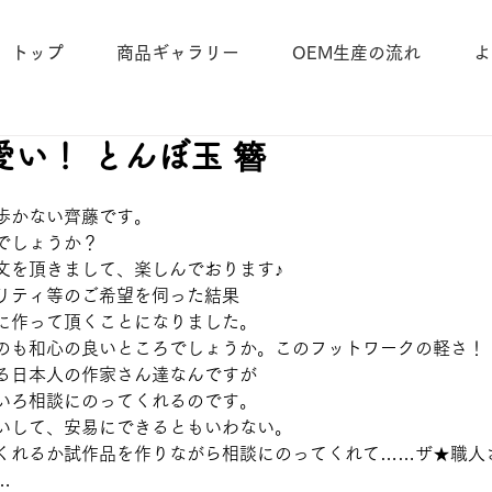
トップ
商品ギャラリー
OEM生産の流れ
よ
い！ とんぼ玉 簪
歩かない齊藤です。
でしょうか？
文を頂きまして、楽しんでおります♪
リティ等のご希望を伺った結果
に作って頂くことになりました。
のも和心の良いところでしょうか。このフットワークの軽さ！
る日本人の作家さん達なんですが
いろ相談にのってくれるのです。
いして、安易にできるともいわない。
くれるか試作品を作りながら相談にのってくれて……ザ★職人
…