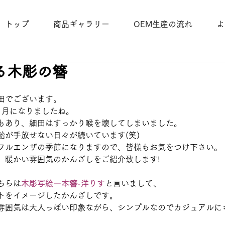
トップ
商品ギャラリー
OEM生産の流れ
よ
る木彫の簪
田でございます。
ヶ月になりましたね。
もあり、細田はすっかり喉を壊してしまいました。
飴が手放せない日々が続いています(笑)
フルエンザの季節になりますので、皆様もお気をつけ下さい。
、暖かい雰囲気のかんざしをご紹介致します!
ちらは
木彫写絵一本簪-洋りす
と言いまして、
トをイメージしたかんざしです。
雰囲気は大人っぽい印象ながら、シンプルなのでカジュアルに