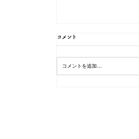
コメント
コメントを追加…
可愛らしい猫のグッズをご紹
介！簪OEMなら和心へ！
OEM／ODM取扱い商材紹介サ
ー オリジナルグッズ全般
ー 簪