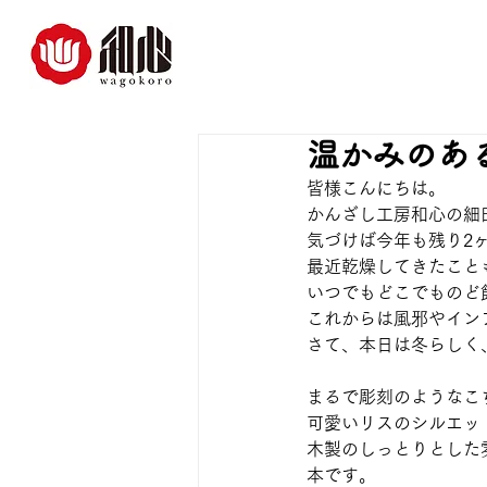
温かみのあ
皆様こんにちは。
かんざし工房和心の細
気づけば今年も残り2
最近乾燥してきたこと
いつでもどこでものど
これからは風邪やイン
さて、本日は冬らしく
まるで彫刻のようなこ
可愛いリスのシルエッ
木製のしっとりとした
本です。