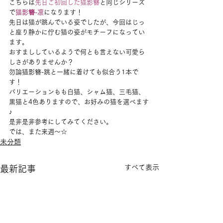
こちらは
先日ご初回した猫影簪
と同じシリーズ
で
猫影簪-凛
になります！
先日は猫が跳んでいる姿でしたが、今回はじっ
と座り静かに佇む猫の姿がモチーフになってい
ます。
おすまししているようで何とも言えない可愛ら
しさがありませんか？
勿論猫影簪-跳と一緒に着けても似合う1本で
す！
バリエーションもも白猫、シャム猫、三毛猫、
黒猫と4色ありますので、お好みの猫を選べます
♪
是非是非参考にしてみてください。
では、また来週～☆
未分類
すべて表示
最新記事