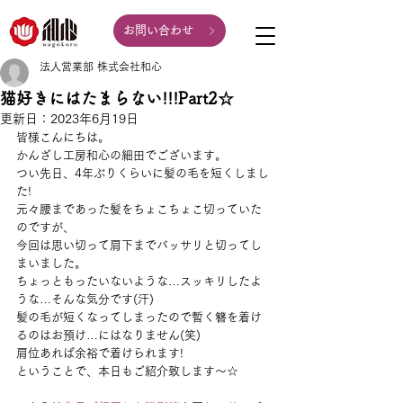
お問い合わせ
法人営業部 株式会社和心
猫好きにはたまらない!!!Part2☆
更新日：
2023年6月19日
皆様こんにちは。
かんざし工房和心の細田でございます。
つい先日、4年ぶりくらいに髪の毛を短くしまし
た!
元々腰まであった髪をちょこちょこ切っていた
のですが、
今回は思い切って肩下までバッサリと切ってし
まいました。
ちょっともったいないような…スッキリしたよ
うな…そんな気分です(汗)
髪の毛が短くなってしまったので暫く簪を着け
るのはお預け…にはなりません(笑)
肩位あれば余裕で着けられます!
ということで、本日もご紹介致します～☆