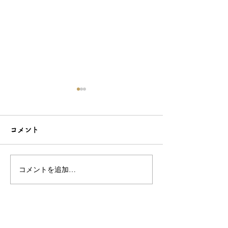
コメント
コメントを追加…
シンプルだけどエレガン
太陽のような赤
トな簪をご紹介！簪OEM
ご紹介！簪OE
なら和心へ！
へ