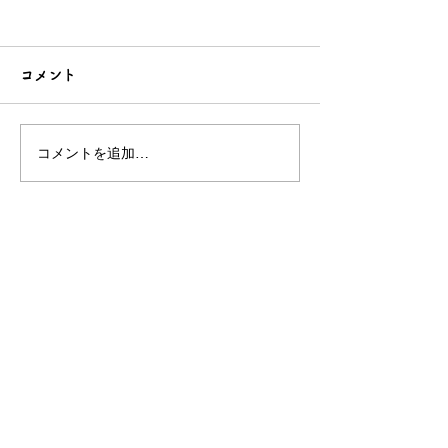
コメント
コメントを追加…
シンプルだけどエレガン
太陽のような赤
トな簪をご紹介！簪OEM
ご紹介！簪OE
なら和心へ！
へ
OEM／ODM取扱い商材紹介サイト
ー オリジナルグッズ全般
ー 簪
ー 天然石ブレスレット
ー レザー
ー サングラス
ー 傘
ー 徽章・ピンバッチ
ー ジュエリーボックス