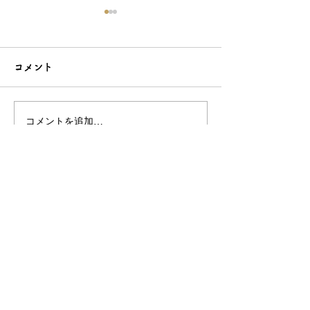
コメント
コメントを追加…
シンプルだけどエレガン
太陽のような赤
トな簪をご紹介！簪OEM
ご紹介！簪OE
なら和心へ！
へ
OEM／ODM取扱い商材紹介サイト
ー オリジナルグッズ全般
ー 簪
ー 天然石ブレスレット
ー レザー
ー サングラス
ー 傘