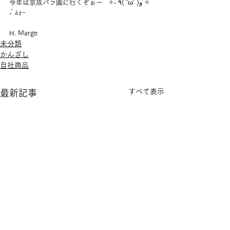
今年は京成バラ園に行くぞぉーﾟ ✧˖ ٩( ‘ω’ )و ✧ 
˖ﾟﾑｫｰ
H. Marge
未分類
かんざし
自社商品
すべて表示
最新記事