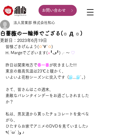
お問い合わせ
法人営業部 株式会社和心
白薔薇の一輪挿でござる(☼ Д ☼)
更新日：
2023年6月19日
皆様ごきげんよう(
✿
´∀`
✿
)
H. Margeでございます(
๑
╹ڡ╹)╭ ～ 
♡
昨日は関東地方で
春一番
が吹きました!!!
東京の最高気温は23℃と暖かく、
いよいよ花粉シーズンに突入です（
இ
﹏
இ
`｡)
さて、皆さんはこの週末、
素敵なバレンタインデーをお過ごしされました
か？
私は、男友達から貰ったチョコレートを食べな
がら、
ひたすらお家でアニメのDVDを見ていました♪ 
٩( ´ω` )و ♪