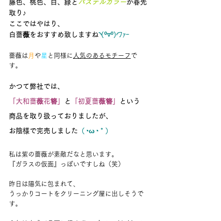
藤色、桃色、白、緑と
パステルカラー
が春先
取り♪
ここではやはり、
白薔薇をおすすめ致しますね
◝(⁰▿⁰)◜ﾌｧｰ
薔薇は
月
や
星
と同様に
人気のあるモチーフ
で
す。
かつて弊社では、
「大和薔薇花簪」
と
「初夏薔薇簪」
という
商品を取り扱っておりましたが、
お陰様で完売しました
（◔ω◔ * ）
私は紫の薔薇が素敵だなと思います。
『ガラスの仮面』っぽいですしね（笑）
昨日は陽気に包まれて、
うっかりコートをクリーニング屋に出しそうで
す。