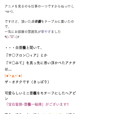
アニメを見るのも仕事の一つですからねっ!!! (、
◔ω◔)、
ですけど、頂いた
白薔薇
をテーブルに置いたの
で、
一気にお部屋の雰囲気が
華やぎ
ました
٩(
๑
ˆOˆ
๑
)۶
♡
・・・白薔薇と聞いて、
『サ○フロン○ィア』とか
『マ○みて』を真っ先に思い浮かべたアナタ
は…
(๑´• д •`๑)
ザ・オタクです（きっぱり）
可愛らしい
ミニ薔薇
をモチーフにしたヘアピ
ン
「宝石髪飾-薔薇一輪挿」がございます!!