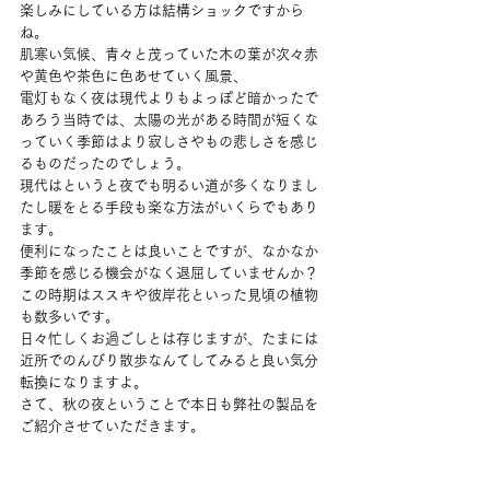
楽しみにしている方は結構ショックですから
ね。
肌寒い気候、青々と茂っていた木の葉が次々赤
や黄色や茶色に色あせていく風景、
電灯もなく夜は現代よりもよっぽど暗かったで
あろう当時では、太陽の光がある時間が短くな
っていく季節はより寂しさやもの悲しさを感じ
るものだったのでしょう。
現代はというと夜でも明るい道が多くなりまし
たし暖をとる手段も楽な方法がいくらでもあり
ます。
便利になったことは良いことですが、なかなか
季節を感じる機会がなく退屈していませんか？
この時期はススキや彼岸花といった見頃の植物
も数多いです。
日々忙しくお過ごしとは存じますが、たまには
近所でのんびり散歩なんてしてみると良い気分
転換になりますよ。
さて、秋の夜ということで本日も弊社の製品を
ご紹介させていただきます。