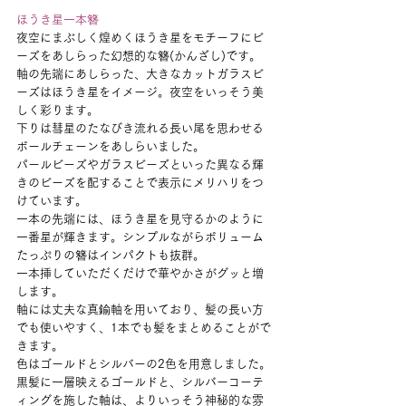
ほうき星一本簪
夜空にまぶしく煌めくほうき星をモチーフにビ
ーズをあしらった幻想的な簪(かんざし)です。
軸の先端にあしらった、大きなカットガラスビ
ーズはほうき星をイメージ。夜空をいっそう美
しく彩ります。
下りは彗星のたなびき流れる長い尾を思わせる
ボールチェーンをあしらいました。
パールビーズやガラスビーズといった異なる輝
きのビーズを配することで表示にメリハリをつ
けています。
一本の先端には、ほうき星を見守るかのように
一番星が輝きます。シンプルながらボリューム
たっぷりの簪はインパクトも抜群。
一本挿していただくだけで華やかさがグッと増
します。
軸には丈夫な真鍮軸を用いており、髪の長い方
でも使いやすく、1本でも髪をまとめることがで
きます。
色はゴールドとシルバーの2色を用意しました。
黒髪に一層映えるゴールドと、シルバーコーテ
ィングを施した軸は、よりいっそう神秘的な雰