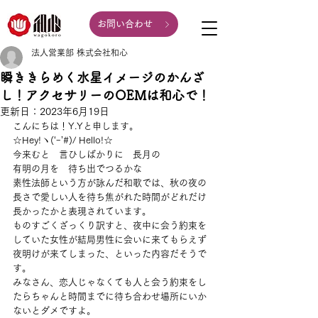
お問い合わせ
法人営業部 株式会社和心
瞬ききらめく水星イメージのかんざ
し！アクセサリーのOEMは和心で！
更新日：
2023年6月19日
こんにちは！Y.Yと申します。
☆Hey!ヽ(‘ｰ’#)/ Hello!☆
今来むと　言ひしばかりに　長月の
有明の月を　待ち出でつるかな
素性法師という方が詠んだ和歌では、秋の夜の
長さで愛しい人を待ち焦がれた時間がどれだけ
長かったかと表現されています。
ものすごくざっくり訳すと、夜中に会う約束を
していた女性が結局男性に会いに来てもらえず
夜明けが来てしまった、といった内容だそうで
す。
みなさん、恋人じゃなくても人と会う約束をし
たらちゃんと時間までに待ち合わせ場所にいか
ないとダメですよ。