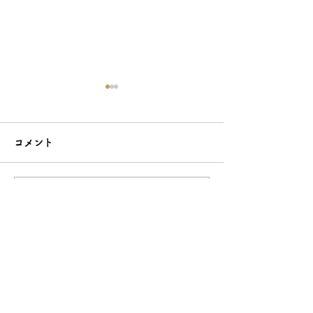
コメント
コメントを追加…
お花を髪につけてる女の
洋装にもマッチ
子って素敵ですよね。か
「簪」はいかが
んざしのOEMは和心で♪
か？ 簪のOE
へ！
OEM／ODM取扱い商材紹介サイト
ー オリジナルグッズ全般
ー 簪