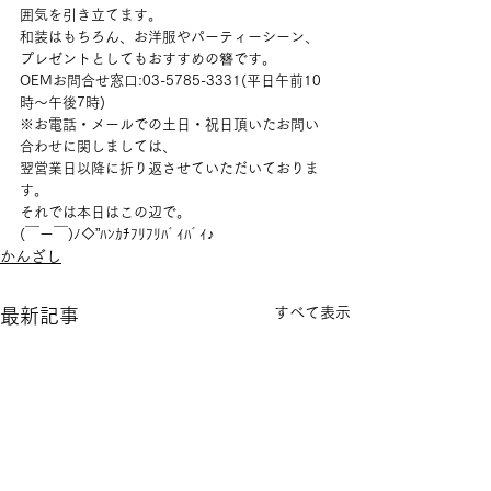
囲気を引き立てます。
和装はもちろん、お洋服やパーティーシーン、
プレゼントとしてもおすすめの簪です。
OEMお問合せ窓口:03-5785-3331(平日午前10
時〜午後7時)
※お電話・メールでの土日・祝日頂いたお問い
合わせに関しましては、
翌営業日以降に折り返させていただいておりま
す。
それでは本日はこの辺で。
(￣ー￣)ﾉ◇”ﾊﾝｶﾁﾌﾘﾌﾘﾊﾞｲﾊﾞｲ♪
かんざし
すべて表示
最新記事