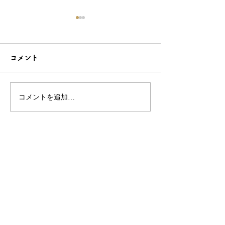
コメント
コメントを追加…
シンプルだけどエレガン
太陽のような赤
トな簪をご紹介！簪OEM
ご紹介！簪OE
なら和心へ！
へ
OEM／ODM取扱い商材紹介サイト
ー オリジナルグッズ全般
ー 簪
ー 天然石ブレスレット
ー レザー
ー サングラス
ー 傘