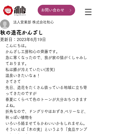
お問い合わせ
法人営業部 株式会社和心
秋の造花かんざし
更新日：
2023年6月19日
こんにちは。
かんざし工房和心の齊藤です。
急に寒くなったので、我が家の猫がくしゃみし
ております。
私は膝が冷えていたい(苦笑)
温泉いきたいなぁ！
さてさて
先日、造花をたくさん扱っている地域に立ち寄
ってきたのですが
春夏にくらべて色のトーンが大分おちつきます
よね。
折角なので、ドングリやほおずき,ベリーなど、
秋っぽい植物を
いろいろ絡ませてもかわいいかもしれません。
そういえば「木の実」というより「食品サンプ