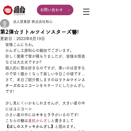
お問い合わせ
法人営業部 株式会社和心
第2弾☆リトルツインスターズ簪!
更新日：
2023年6月19日
皆様こんにちわ。
かんざし工房和心の細田でございます。
珍しく関東で雪が積もりましたが、皆様お怪我
などは大丈夫ですか?
個人的に雪は好きなのですが、寒いのは苦手な
ので早く暖かくなって欲しい今日この頃です…
さて、本日ご紹介致しますのは
リトルツインス
ターズのユニコーン
をモチーフにしたかんざし
です!
少し見にくいかもしれませんが、大きい星の中
には
ユニコーン
小さい星の中には
キキとララ
がいるのです!
こちらの簪は
星杖かんざし
と書きまして
【ほしのステッキかんざし】
と読みます。