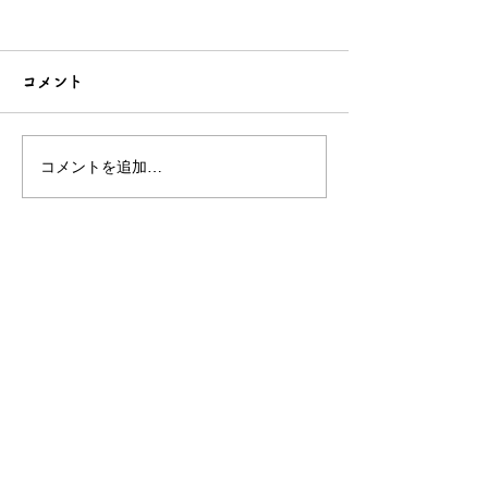
コメント
コメントを追加…
シンプルだけどエレガン
太陽のような赤
トな簪をご紹介！簪OEM
ご紹介！簪OE
なら和心へ！
へ
OEM／ODM取扱い商材紹介サイト
ー オリジナルグッズ全般
ー 簪
ー 天然石ブレスレット
ー レザー
ー サングラス
ー 傘
ー 徽章・ピンバッチ
ー ジュエリーボックス