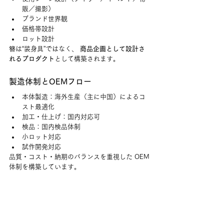
販／撮影）
ブランド世界観
価格帯設計
ロット設計
簪は“装身具”ではなく、
 商品企画として設計さ
れるプロダクト
として構築されます。
製造体制とOEMフロー
本体製造：海外生産（主に中国）によるコ
スト最適化
加工・仕上げ：国内対応可
検品：国内検品体制
小ロット対応
試作開発対応
品質・コスト・納期のバランスを重視した OEM
体制を構築しています。