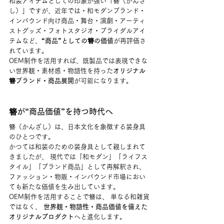
和装アイテムとしての印象が強い「簪（かんざ
し）」ですが、近年では・和モダンブランド・
インバウンド向け商品・舞台・演劇・アーティ
ストグッズ・フォトスタジオ・ブライダルアイ
テムなど、
“商品”としての簪の価値
が再評価さ
れています。
OEM制作を活用すれば、既製品では表現できな
い世界観・素材感・物語性を持った
オリジナル
簪ブランド・商品展開
が可能になります。
簪が“商品価値”を持つ時代へ
簪（かんざし）は、日本文化を象徴する装身具
のひとつです。
かつては和装のための装身具として親しまれて
きましたが、 現代では「和モダン」「ライフス
タイル」「ブランド商品」として再解釈され、 
ファッション・物販・インバウンド市場におい
ても新たな価値を生み出しています。
OEM制作を活用することで簪は、 単なる和雑貨
ではなく、 
世界観・物語性・商品価値を備えた
オリジナルプロダクト
へと進化します。