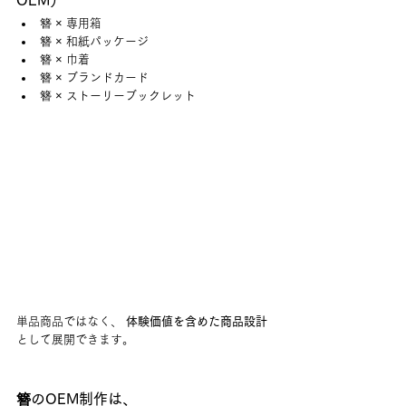
簪 × 専用箱
簪 × 和紙パッケージ
簪 × 巾着
簪 × ブランドカード
簪 × ストーリーブックレット
単品商品ではなく、 
体験価値を含めた商品設計
として展開できます。
簪のOEM制作は、