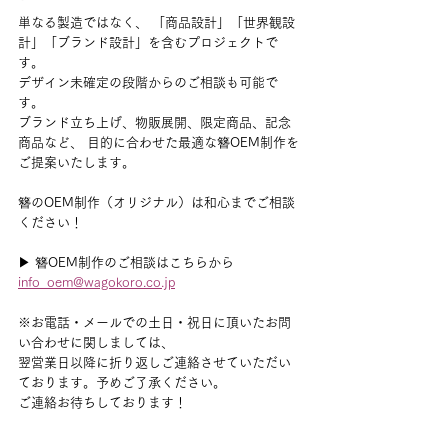
単なる製造ではなく、 「商品設計」「世界観設
計」「ブランド設計」を含むプロジェクトで
す。
デザイン未確定の段階からのご相談も可能で
す。
ブランド立ち上げ、物販展開、限定商品、記念
商品など、 目的に合わせた最適な簪OEM制作を
ご提案いたします。
簪のOEM制作（オリジナル）は和心までご相談
ください！
▶ 簪OEM制作のご相談はこちらから　
info_oem@wagokoro.co.jp
※お電話・メールでの土日・祝日に頂いたお問
い合わせに関しましては、
翌営業日以降に折り返しご連絡させていただい
ております。予めご了承ください。
ご連絡お待ちしております！