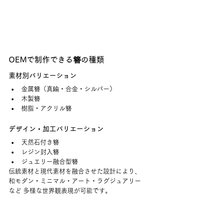
OEMで制作できる簪の種類
素材別バリエーション
金属簪（真鍮・合金・シルバー）
木製簪
樹脂・アクリル簪
デザイン・加工バリエーション
天然石付き簪
レジン封入簪
ジュエリー融合型簪
伝統素材と現代素材を融合させた設計により、 
和モダン・ミニマル・アート・ラグジュアリー
など 多様な世界観表現が可能です。