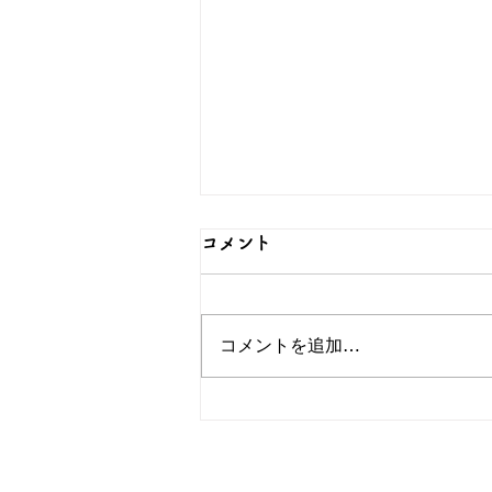
コメント
コメントを追加…
普段使いできる髪飾り♪オリ
ジナルかんざしは和心で！