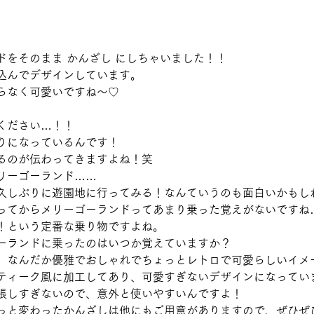
ドをそのまま かんざし にしちゃいました！！
込んでデザインしています。
らなく可愛いですね〜♡
ください…！！
りになっているんです！
るのが伝わってきますよね！笑
リーゴーランド……
久しぶりに遊園地に行ってみる！なんていうのも面白いかもし
ってからメリーゴーランドってあまり乗った覚えがないですね
！という定番な乗り物ですよね。
ーランドに乗ったのはいつか覚えていますか？
、なんだか優雅でおしゃれでちょっとレトロで可愛らしいイメ
ティーク風に加工してあり、可愛すぎないデザインになってい
張しすぎないので、意外と使いやすいんですよ！
っと変わったかんざしは他にもご用意がありますので、ぜひぜ