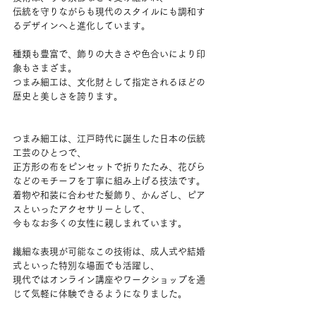
伝統を守りながらも現代のスタイルにも調和す
るデザインへと進化しています。
種類も豊富で、飾りの大きさや色合いにより印
象もさまざま。
つまみ細工は、文化財として指定されるほどの
歴史と美しさを誇ります。
つまみ細工は、江戸時代に誕生した日本の伝統
工芸のひとつで、
正方形の布をピンセットで折りたたみ、花びら
などのモチーフを丁寧に組み上げる技法です。
着物や和装に合わせた髪飾り、かんざし、ピア
スといったアクセサリーとして、
今もなお多くの女性に親しまれています。
繊細な表現が可能なこの技術は、成人式や結婚
式といった特別な場面でも活躍し、
現代ではオンライン講座やワークショップを通
じて気軽に体験できるようになりました。