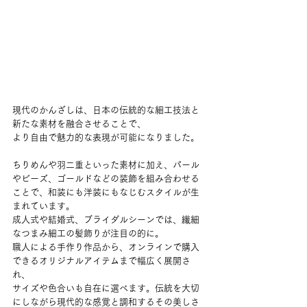
現代のかんざしは、日本の伝統的な細工技法と
新たな素材を融合させることで、
より自由で魅力的な表現が可能になりました。
ちりめんや羽二重といった素材に加え、パール
やビーズ、ゴールドなどの装飾を組み合わせる
ことで、和装にも洋装にもなじむスタイルが生
まれています。
成人式や結婚式、ブライダルシーンでは、繊細
なつまみ細工の髪飾りが注目の的に。
職人による手作り作品から、オンラインで購入
できるオリジナルアイテムまで幅広く展開さ
れ、
サイズや色合いも自在に選べます。伝統を大切
にしながら現代的な感覚と調和するその美しさ