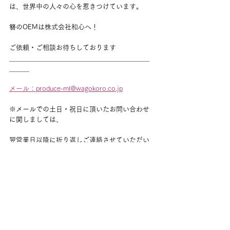
は、世界中の人々の心を惹きつけています。
簪のOEMは株式会社和心へ！
ご依頼・ご相談お待ちしております
＿＿＿＿＿＿＿＿＿＿＿＿＿＿＿＿＿＿＿＿＿
＿＿＿
メール：produce-ml@wagokoro.co.jp
※メールでの土日・祝日に頂いたお問い合わせ
に関しましては、
翌営業日以降に折り返しご連絡させていただい
ております。
予めご了承ください。
すべて表示
最新記事