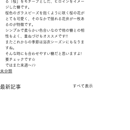
る「桜」をモチーフとした、ヒロインをイメー
ジした簪です。
桜色のガラスビーズを抱くように咲く桜の花が
とても可愛く、そのなかで揺れる花弁が一枚あ
るのが特徴です。
シンプルで柔らかい色合いなので他の簪との相
性もよく、重ねづけもオススメです!!
またこれからの季節は浴衣シーズンにもなりま
すね。
そんな時にも合わせやすい簪だと思いますよ!
要チェックです☆
ではまた来週～ﾉｼ
未分類
すべて表示
最新記事