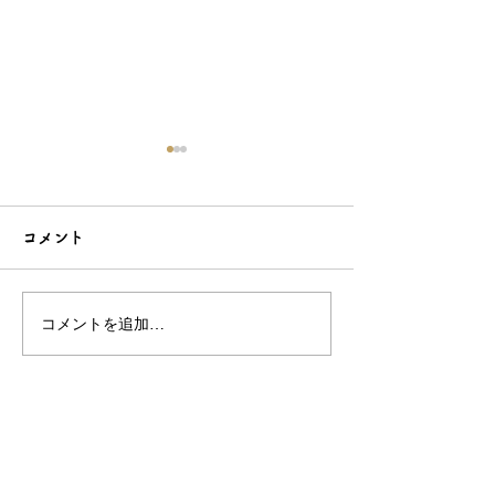
コメント
コメントを追加…
シンプルだけどエレガン
太陽のような赤
トな簪をご紹介！簪OEM
ご紹介！簪OE
なら和心へ！
へ
OEM／ODM取扱い商材紹介サイト