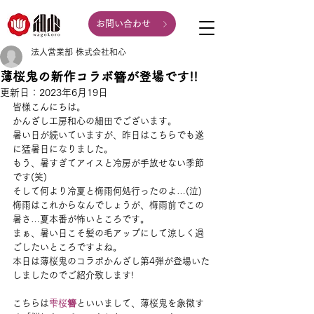
お問い合わせ
法人営業部 株式会社和心
薄桜鬼の新作コラボ簪が登場です!!
更新日：
2023年6月19日
皆様こんにちは。
かんざし工房和心の細田でございます。
暑い日が続いていますが、昨日はこちらでも遂
に猛暑日になりました。
もう、暑すぎてアイスと冷房が手放せない季節
です(笑)
そして何より冷夏と梅雨何処行ったのよ…(泣)
梅雨はこれからなんでしょうが、梅雨前でこの
暑さ…夏本番が怖いところです。
まぁ、暑い日こそ髪の毛アップにして涼しく過
ごしたいところですよね。
本日は薄桜鬼のコラボかんざし第4弾が登場いた
しましたのでご紹介致します!
こちらは
雫桜簪
といいまして、薄桜鬼を象徴す