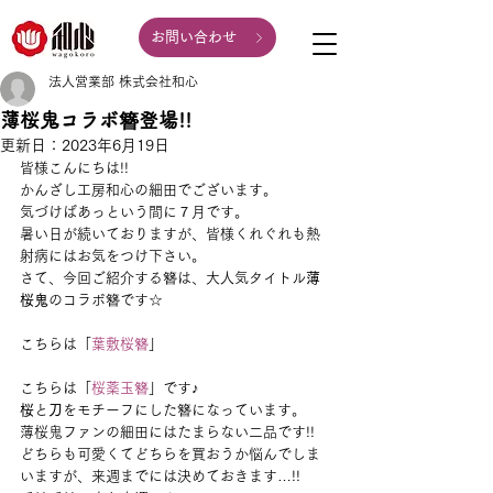
お問い合わせ
法人営業部 株式会社和心
薄桜鬼コラボ簪登場!!
更新日：
2023年6月19日
皆様こんにちは!!
かんざし工房和心の細田でございます。
気づけばあっという間に７月です。
暑い日が続いておりますが、皆様くれぐれも熱
射病にはお気をつけ下さい。
さて、今回ご紹介する簪は、大人気タイトル
薄
桜鬼
のコラボ簪です☆
こちらは「
葉敷桜簪
」
こちらは「
桜薬玉簪
」です♪
桜
と
刀
をモチーフにした簪になっています。
薄桜鬼ファンの細田にはたまらない二品です!!
どちらも可愛くてどちらを買おうか悩んでしま
いますが、来週までには決めておきます…!!