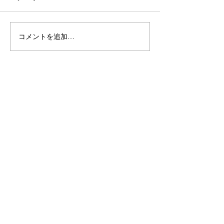
コメントを追加…
シンプルだけどエレガン
太陽のような赤
トな簪をご紹介！簪OEM
ご紹介！簪OE
なら和心へ！
へ
OEM／ODM取扱い商材紹介サイト
ー オリジナルグッズ全般
ー 簪
ー 天然石ブレスレット
ー レザー
ー サングラス
ー 傘
ー 徽章・ピンバッチ
ー ジュエリーボックス
自社ブランド関連サイト
ー かすう工房
ー かんざし屋wagoro