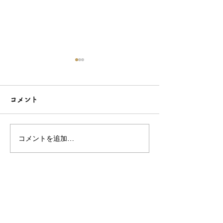
コメント
コメントを追加…
シンプルだけどエレガン
太陽のような赤
トな簪をご紹介！簪OEM
ご紹介！簪OE
なら和心へ！
へ
OEM／ODM取扱い商材紹介サイト
ー オリジナルグッズ全般
ー 簪