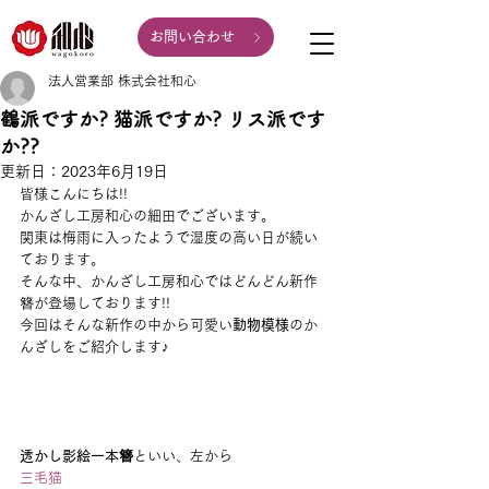
お問い合わせ
法人営業部 株式会社和心
鶴派ですか? 猫派ですか? リス派です
か??
更新日：
2023年6月19日
皆様こんにちは!!
かんざし工房和心の細田でございます。
関東は梅雨に入ったようで湿度の高い日が続い
ております。
そんな中、かんざし工房和心ではどんどん新作
簪が登場しております!!
今回はそんな新作の中から可愛い
動物模様
のか
んざしをご紹介します♪
透かし影絵一本簪
といい、左から
三毛猫