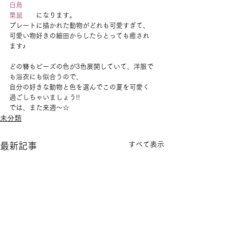
白鳥
栗鼠
　　になります。
プレートに描かれた動物がどれも可愛すぎて、
可愛い物好きの細田からしたらとっても癒され
ます♪
どの簪もビーズの色が3色展開していて、洋服で
も浴衣にも似合うので、
自分の好きな動物と色を選んでこの夏を可愛く
過ごしちゃいましょう!!
では、また来週～☆
未分類
すべて表示
最新記事