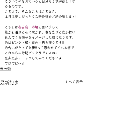
こういうのを見ていると自分も子供が欲しくな
るものです。
さてさて、そんなことはさておき、
本日は春にぴったりな新作簪をご紹介致します!!
こちらは
春告鳥一本簪
と言いまして
籠から溢れる花に惹かれ、春を告げる鳥が舞い
込んでくる様子をイメージした簪になります。
色は
ピンク・緑・黄色・白
と様々です!!
色合いがとっても
春!!
って思わせてくれる簪で、
これからの時期ピッタリですよね♪
是非是非チェックしてみてください★
ではでは～☆
未分類
すべて表示
最新記事