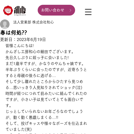
お問い合わせ
法人営業部 株式会社和心
春は何処??
更新日：
2023年6月19日
皆様こんにちは!
かんざし工房和心の細田でございます。
先日久しぶりに姪っ子に会いました!
まだ1歳半ですが、かなりのやんちゃ娘です。
半年ぶりくらいに会ったのですが、近寄ろうと
すると母親の後ろに逃げる…
そして少し離れたところからひたすら見つめ
る…思いっきり人見知りされてショック(泣)
時間が経つにつれて前みたいに絡んでくれたの
ですが、小さい子は見ていてとても面白いで
す。
じっとしていられないお年ごろなのでしょう
が、動く動く悪戯しまくる…!!
そして、投げキッスや様々なポーズを仕込まれ
ていました(笑)