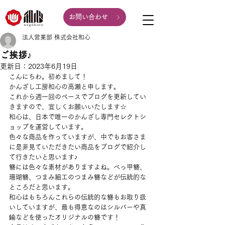
お問い合わせ
法人営業部 株式会社和心
ご挨拶♪
更新日：
2023年6月19日
こんにちわ。初めまして！
かんざし工房和心の高瀬と申します。
これから週一回のペースでブログを更新してい
きますので、宜しくお願いいたします☆
和心は、日本で唯一のかんざし専門セレクトシ
ョップを運営しています。
色々な商品を作っていますが、中でもお客さま
に是非見ていただきたい商品をブログで紹介し
て行きたいと思います♪
簪には色々な素材がありますよね。べっ甲簪、
珊瑚簪、つまみ細工のつまみ簪などが伝統的な
ところだと思います。
和心はもちろんこれらの伝統的な簪もお取り扱
いしていますが、最も得意なのはシルバーや真
鍮などを使ったオリジナルの簪です！