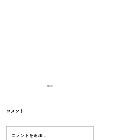
コメント
コメントを追加…
シンプルだけどエレガン
太陽のような赤