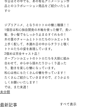
今日はその中でも、あの有名アニメーション作
品とのコラボレーション商品をご紹介いたしま
す☆
ジブリアニメ、となりのトトロの簪二種類！！
1個目は和心独自開発の木軸を使った簪で、長い
髪、多い髪でもしっかり止まるすぐれもの！
木の葉のチャームとトトロたちのシルエットを
上手く配して、木漏れ日の中からチラリと覗く
トトロたちの姿を表現しています。
2個めは完全キャスト品！
オープンシルエットのトトロたちを大胆に組み
合わせて、ゆらゆら揺れたりひっくり返った
り、動きを楽しむ簪になっています。
和心は他にもたくさんの簪を作っています！
たくさんご紹介していきますので、どうかよろ
しくお願いいたします！
では、また来週！
未分類
すべて表示
最新記事