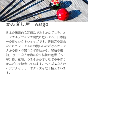
ヘアアクセサリーブランド
かんざし屋 wargo
日本の伝統的な装飾品であるかんざしを、オ
リジナルデザインで現代に甦らせる、日本随
一の簪セレクトショップです。
普段着や浴衣
などにカジュアルにお使いいただけるオリジ
ナルの簪・作家コラボ作品から、留袖や振
袖、七五三など着物に合う伝統の鼈甲（べっ
甲）簪、花簪、つまみかんざしなどの手作り
かんざしを販売しています。ヘアゴムなどの
ヘアアクセサリーやグッズも取り揃えていま
す。
OEM／ODM取扱い商材紹介サイト
ー オリジナルグッズ全般
ー 簪
ー 天然石ブレスレット
ー レザー