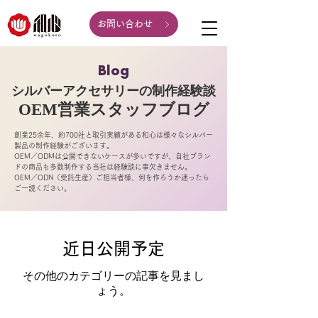
お問い合わせ
Blog
シルバーアクセサリーの制作経験談
OEM営業スタッフ
ブログ
創業25余年、約700社と取引実績がある和心は様々なシルバー
製品の制作経験がございます。
OEM／ODMは公開できないケースが多いですが、自社ブラン
ドの商品も多数制作する当社は経験談に事欠きません。
OEM／ODN（受託生産）ご担当者様、何を作ろうか迷ったら
ご一読ください。
近日公開予定
その他のカテゴリーの記事を見まし
ょう。