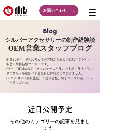
お問い合わせ
Blog
シルバーアクセサリーの制作経験談
OEM営業スタッフ
ブログ
創業25余年、約700社と取引実績がある和心は様々なシルバー
製品の制作経験がございます。
OEM／ODMは公開できないケースが多いですが、自社ブラン
ドの商品も多数制作する当社は経験談に事欠きません。
OEM／ODN（受託生産）ご担当者様、何を作ろうか迷ったら
ご一読ください。
近日公開予定
その他のカテゴリーの記事を見まし
ょう。