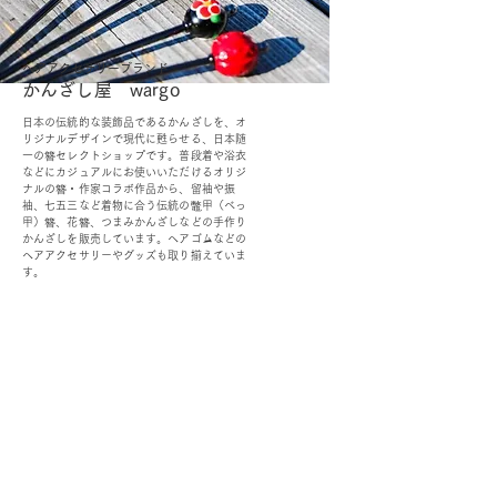
ヘアアクセサリーブランド
かんざし屋 wargo
日本の伝統的な装飾品であるかんざしを、オ
リジナルデザインで現代に甦らせる、日本随
一の簪セレクトショップです。
普段着や浴衣
などにカジュアルにお使いいただけるオリジ
ナルの簪・作家コラボ作品から、留袖や振
袖、七五三など着物に合う伝統の鼈甲（べっ
甲）簪、花簪、つまみかんざしなどの手作り
かんざしを販売しています。ヘアゴムなどの
ヘアアクセサリーやグッズも取り揃えていま
す。
OEM／ODM取扱い商材紹介サイト
ー オリジナルグッズ全般
ー 簪
ー 天然石ブレスレット
ー レザー