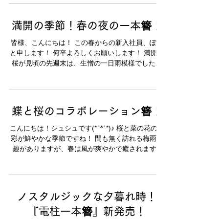
満開の季節！春の夜の一本簪！
皆様、こんにちは！ この春からの新入社員、ぽん
と申します！ 何卒よろしくお願いします！ 満開の
桜が見頃の先週末は、生憎の一日雨模様でした〜
…… 雨と桜にも風情を感じられますが、 過ごしや
すいこの季節、晴れた夜の花見も楽しんでみたい
物ですな〜！...
蝶と桜のコラボレーション簪！
こんにちは！シュシュです(*´꒳`*)♪ 桜と菜の花の色
彩が鮮やかな季節ですね！ 間も無く訪れる梅雨も
趣がありますが、春は風が爽やかで癒されます(*
´ー｀*).･* 今回ご紹介するのは、「蝶々花々とんぼ
玉簪-桜」！ 人気のとんぼ玉簪に蝶々のチャームが
揺れる、華やかな印象を与...
ノスタルジックな夕暮れ時！
『電柱一本簪』新発売！