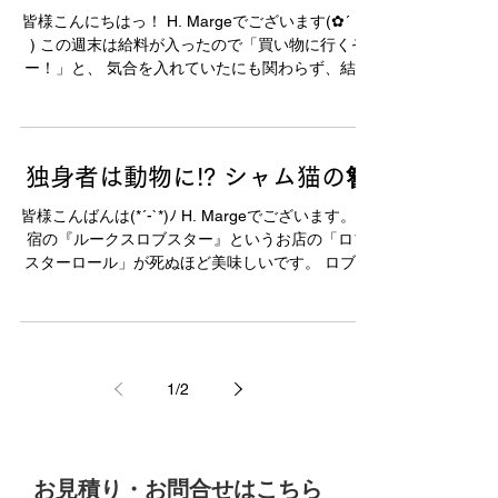
皆様こんにちはっ！ H. Margeでございます(✿´ ꒳ `
) この週末は給料が入ったので「買い物に行くぞ
ー！」と、 気合を入れていたにも関わらず、結局
でかけませんでした。 うちの会社は元気な人
（！）が多くて、 毎週末２日ともフルで予定を入
れていると話を聞きますが、...
独身者は動物に!? シャム猫の簪
皆様こんばんは(*´-`*)ﾉ H. Margeでございます。 原
宿の『ルークスロブスター』というお店の「ロブ
スターロール」が死ぬほど美味しいです。 ロブス
ター好きな人もそうでない人も食べてみて下さい!
そして「原宿かすう」にも是非お立ち寄りくださ
いませ٩(๑´3｀๑)۶...
1
/
2
​お見積り・お問合せはこちら