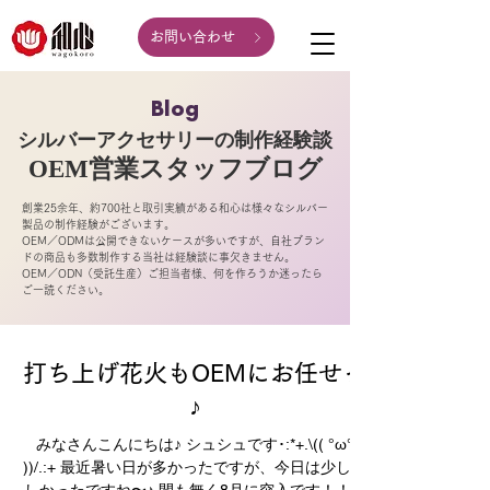
お問い合わせ
Blog
シルバーアクセサリーの制作経験談
OEM営業スタッフ
ブログ
創業25余年、約700社と取引実績がある和心は様々なシルバー
製品の制作経験がございます。
OEM／ODMは公開できないケースが多いですが、自社ブラン
ドの商品も多数制作する当社は経験談に事欠きません。
OEM／ODN（受託生産）ご担当者様、何を作ろうか迷ったら
ご一読ください。
打ち上げ花火もOEMにお任せっ
♪
みなさんこんにちは♪ シュシュです･:*+.\(( °ω°
))/.:+ 最近暑い日が多かったですが、今日は少し涼