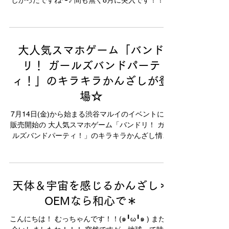
しかったですね〜♪ 間も無く8月に突入です！！！
今週末は隅田川の花火大会…！ いよいよ夏本番っ
て感じです！！！ ...
大人気スマホゲーム「バンド
リ！ ガールズバンドパーテ
ィ！」のキラキラかんざしが登
場☆
7月14日(金)から始まる渋谷マルイのイベントにて
販売開始の 大人気スマホゲーム「バンドリ！ ガー
ルズバンドパーティ！」のキラキラかんざし情報
です！！ 【商品情報】 Poppin’Partyモデル ［素
材］ 真鍮,イエローゴールドコーティング,ガラスビ
ーズ,クォーツ...
天体＆宇宙を感じるかんざし＊
OEMなら和心で＊
こんにちは！ むっちゃんです！！(๑╹ω╹๑ ) またお