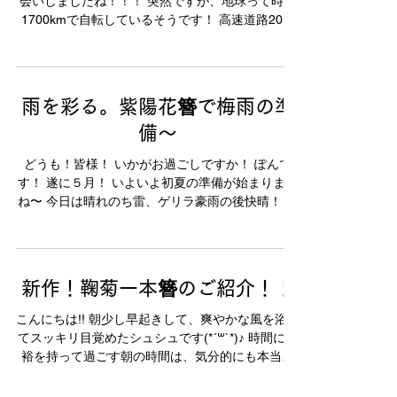
会いしましたね！！！ 突然ですが、地球って時速
1700kmで自転しているそうです！ 高速道路20本
分・・・（？） ものすごいスピードでぐるぐるし
ているみたいです！ 「ある時ピタッと止まったら
地上の私たちはブウォン！と地...
雨を彩る。紫陽花簪で梅雨の準
備〜
どうも！皆様！ いかがお過ごしですか！ ぽんで
す！ 遂に５月！ いよいよ初夏の準備が始まります
ね〜 今日は晴れのち雷、ゲリラ豪雨の後快晴！ 目
紛しく変わる天気にびっくりです・・・ 梅雨の気
配を感じる空模様でしたね・・・ 暑くて、湿気の
苦しい夏は苦手ですが。...
新作！鞠菊一本簪のご紹介！！
こんにちは!! 朝少し早起きして、爽やかな風を浴び
てスッキリ目覚めたシュシュです(*´꒳`*)♪ 時間に余
裕を持って過ごす朝の時間は、気分的にも本当に
三文の徳って感じですね!! 今度健康のためにお散歩
にも行ってみよう〜♪ ...