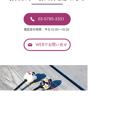
03-5785-3331
電話受付時間：平日10:30〜19:30
WEBでお問い合せ
ヘアアクセサリーブランド
かんざし屋 wargo
日本の伝統的な装飾品であるかんざしを、オ
リジナルデザインで現代に甦らせる、日本随
一の簪セレクトショップです。
普段着や浴衣