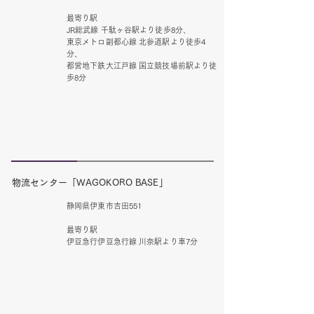
最寄り駅
JR総武線 千駄ヶ谷駅より徒歩8分、
東京メトロ副都心線 北参道駅より徒歩4
分、
都営地下鉄大江戸線 国立競技場前駅より徒
歩8分
物流センター「WAGOKORO BASE」
静岡県伊東市吉田551
最寄り駅
伊豆急行伊豆急行線 川奈駅より車7分