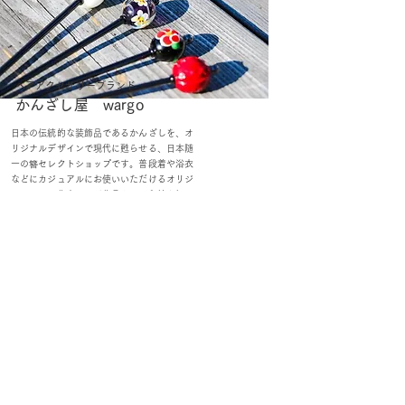
​ヘア
アクセサリーブランド
かんざし屋 wargo
日本の伝統的な装飾品であるかんざしを、オ
リジナルデザインで現代に甦らせる、日本随
一の簪セレクトショップです。
普段着や浴衣
などにカジュアルにお使いいただけるオリジ
ナルの簪・作家コラボ作品から、留袖や振
袖、七五三など着物に合う伝統の鼈甲（べっ
甲）簪、花簪、つまみかんざしなどの手作り
かんざしを販売しています。ヘアゴムなどの
ヘアアクセサリーやグッズも取り揃えていま
す。
OEM／ODM取扱い商材紹介サイト
ー オリジナルグッズ全般
ー 簪
ー 天然石ブレスレット
ー レザー