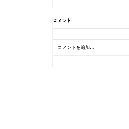
コメント
コメントを追加…
可愛らしい猫のグッズをご紹
介！簪OEMなら和心へ！
OEM／ODM取扱い商材紹介サ
ー オリジナルグッズ全般
ー 簪
ー 傘