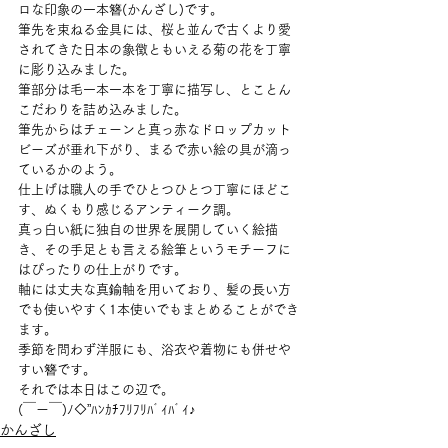
ロな印象の一本簪(かんざし)です。
筆先を束ねる金具には、桜と並んで古くより愛
されてきた日本の象徴ともいえる菊の花を丁寧
に彫り込みました。
筆部分は毛一本一本を丁寧に描写し、とことん
こだわりを詰め込みました。
筆先からはチェーンと真っ赤なドロップカット
ビーズが垂れ下がり、まるで赤い絵の具が滴っ
ているかのよう。
仕上げは職人の手でひとつひとつ丁寧にほどこ
す、ぬくもり感じるアンティーク調。
真っ白い紙に独自の世界を展開していく絵描
き、その手足とも言える絵筆というモチーフに
はぴったりの仕上がりです。
軸には丈夫な真鍮軸を用いており、髪の長い方
でも使いやすく1本使いでもまとめることができ
ます。
季節を問わず洋服にも、浴衣や着物にも併せや
すい簪です。
それでは本日はこの辺で。
(￣ー￣)ﾉ◇”ﾊﾝｶﾁﾌﾘﾌﾘﾊﾞｲﾊﾞｲ♪
かんざし