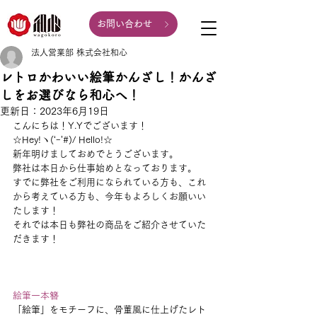
お問い合わせ
法人営業部 株式会社和心
レトロかわいい絵筆かんざし！かんざ
しをお選びなら和心へ！
更新日：
2023年6月19日
こんにちは！Y.Yでございます！
☆Hey!ヽ(‘ｰ’#)/ Hello!☆
新年明けましておめでとうございます。
弊社は本日から仕事始めとなっております。
すでに弊社をご利用になられている方も、これ
から考えている方も、今年もよろしくお願いい
たします！
それでは本日も弊社の商品をご紹介させていた
だきます！
絵筆一本簪
「絵筆」をモチーフに、骨董風に仕上げたレト