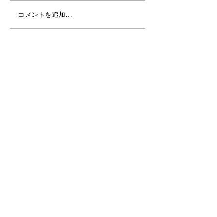
コメントを追加…
お花を髪につけてる女の
洋装にもマッチ
子って素敵ですよね。か
「簪」はいかが
んざしのOEMは和心で♪
か？ 簪のOE
へ！
OEM／ODM取扱い商材紹介サイト
ー オリジナルグッズ全般
ー 簪
ー 天然石ブレスレット
ー レザー
ー サングラス
ー 傘
ー 徽章・ピンバッチ
ー ジュエリーボックス
自社ブランド関連サイト
ー かすう工房
ー かんざし屋wagoro
ー 北斎グラフィック
ー 箸屋万作