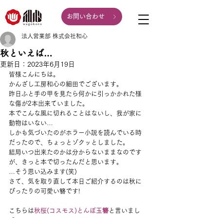
お問い合わせ
法人営業部 株式会社和心
秋といえば…
更新日：
2023年6月19日
皆様こんにちは。
かんざし工房和心の細田でございます。
昨日ふと手の甲を見たら何かに引っかかれた様
な傷が2本出来ていました。
本でこんな風に切れることはないし、我が家に
動物はいない…
しかも気づいたのがホラー小説を読んでいる時
だったので、ちょっとゾクッとしました。
結局いつ出来たのかは分からないままなのです
が、きっと本で切ったんだと思います。
…そう思い込みます(笑)
さて、気を取り直して本日ご紹介するのは秋に
ぴったりの可愛い簪です!
こちらは
秋桜(コスモス)とんぼ玉簪
と言いまし