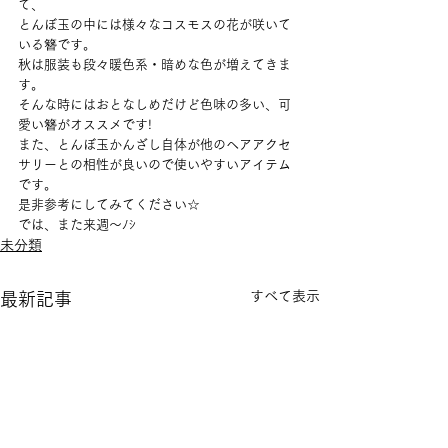
て、
とんぼ玉の中には様々なコスモスの花が咲いて
いる簪です。
秋は服装も段々暖色系・暗めな色が増えてきま
す。
そんな時にはおとなしめだけど色味の多い、可
愛い簪がオススメです!
また、とんぼ玉かんざし自体が他のヘアアクセ
サリーとの相性が良いので使いやすいアイテム
です。
是非参考にしてみてください☆
では、また来週～ﾉｼ
未分類
すべて表示
最新記事