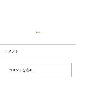
コメント
コメントを追加…
シンプルだけどエレガン
太陽のような赤
トな簪をご紹介！簪OEM
ご紹介！簪OE
なら和心へ！
へ
OEM／ODM取扱い商材紹介サイト