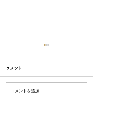
コメント
コメントを追加…
シンプルだけどエレガン
太陽のような赤
トな簪をご紹介！簪OEM
ご紹介！簪OE
なら和心へ！
へ
OEM／ODM取扱い商材紹介サイト