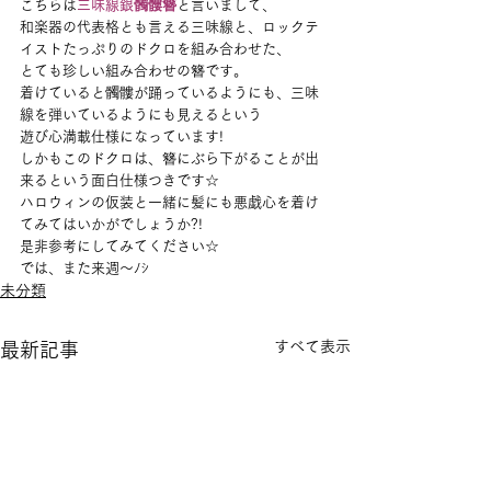
こちらは
三味線銀髑髏簪
と言いまして、
和楽器の代表格とも言える三味線と、ロックテ
イストたっぷりのドクロを組み合わせた、
とても珍しい組み合わせの簪です。
着けていると髑髏が踊っているようにも、三味
線を弾いているようにも見えるという
遊び心満載仕様になっています!
しかもこのドクロは、簪にぶら下がることが出
来るという面白仕様つきです☆
ハロウィンの仮装と一緒に髪にも悪戯心を着け
てみてはいかがでしょうか?!
是非参考にしてみてください☆
では、また来週～ﾉｼ
未分類
すべて表示
最新記事