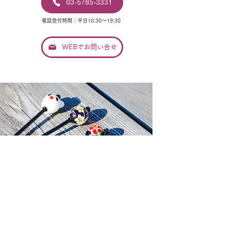
03-5785-3331
電話受付時間：平日10:30〜19:30
WEBでお問い合せ
ヘアアクセサリーブランド
かんざし屋 wargo
日本の伝統的な装飾品であるかんざしを、オ
リジナルデザインで現代に甦らせる、日本随
一の簪セレクトショップです。
普段着や浴衣
などにカジュアルにお使いいただけるオリジ
ナルの簪・作家コラボ作品から、留袖や振
袖、七五三など着物に合う伝統の鼈甲（べっ
甲）簪、花簪、つまみかんざしなどの手作り