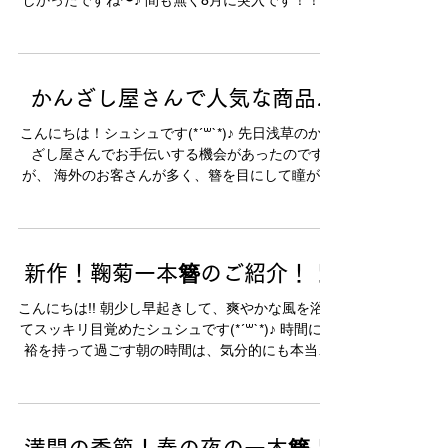
しかったですね〜♪ 間も無く8月に突入です！！！
今週末は隅田川の花火大会…！ いよいよ夏本番っ
て感じです！！！ ...
かんざし屋さんで人気な商品♪
こんにちは！シュシュです(*´꒳`*)♪ 先日浅草のかん
ざし屋さんでお手伝いする機会があったのです
が、 海外のお客さんが多く、簪を目にして瞳が輝
いてらっしゃいました！ やっぱりかんざしは世界
共通で綺麗なものですよねっ♪...
新作！鞠菊一本簪のご紹介！！
こんにちは!! 朝少し早起きして、爽やかな風を浴び
てスッキリ目覚めたシュシュです(*´꒳`*)♪ 時間に余
裕を持って過ごす朝の時間は、気分的にも本当に
三文の徳って感じですね!! 今度健康のためにお散歩
にも行ってみよう〜♪ ...