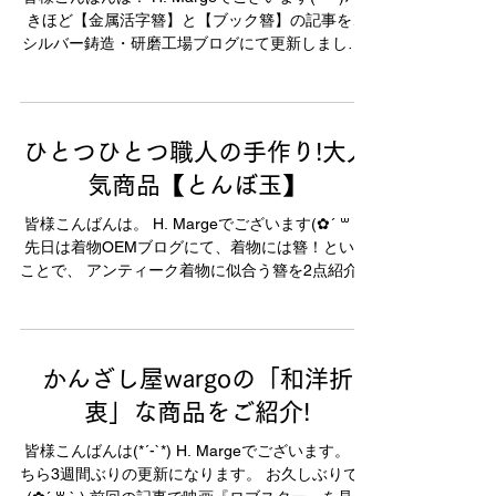
きほど【金属活字簪】と【ブック簪】の記事を、
シルバー鋳造・研磨工場ブログにて更新しました!!
ゴールデンウィークに読書をしてたのですが、 新
規に読みたいものより、...
ひとつひとつ職人の手作り!大人
気商品【とんぼ玉】
皆様こんばんは。 H. Margeでございます(✿´ ꒳ ` )
先日は着物OEMブログにて、着物には簪！という
ことで、 アンティーク着物に似合う簪を2点紹介さ
せて頂きました 金色の大玉が素敵な彩艶玉一本簪-
大玉と、 以前ここのブログでも記事を書きました
恋文一本簪です。...
かんざし屋wargoの「和洋折
衷」な商品をご紹介!
皆様こんばんは(*´-`*) H. Margeでございます。 こ
ちら3週間ぶりの更新になります。 お久しぶりです