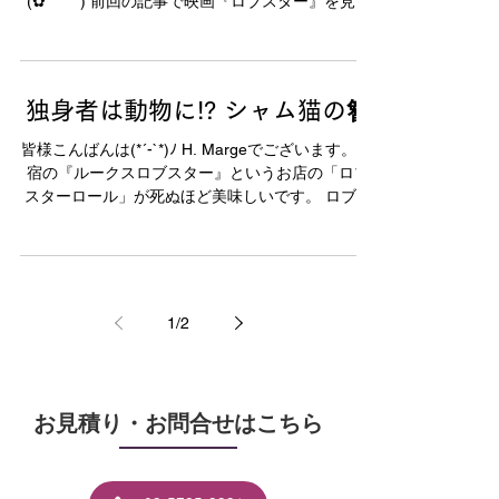
(✿´ ꒳ ` ) 前回の記事で映画『ロブスター』を見る
と宣言しておりましたが、 実際に新宿に見に行く
ことができました!!...
独身者は動物に!? シャム猫の簪
皆様こんばんは(*´-`*)ﾉ H. Margeでございます。 原
宿の『ルークスロブスター』というお店の「ロブ
スターロール」が死ぬほど美味しいです。 ロブス
ター好きな人もそうでない人も食べてみて下さい!
そして「原宿かすう」にも是非お立ち寄りくださ
いませ٩(๑´3｀๑)۶...
1
/
2
​お見積り・お問合せはこちら