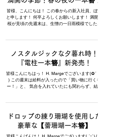
満開の季節！春の夜の一本簪！
皆様、こんにちは！ この春からの新入社員、ぽん
と申します！ 何卒よろしくお願いします！ 満開の
桜が見頃の先週末は、生憎の一日雨模様でした〜
…… 雨と桜にも風情を感じられますが、 過ごしや
すいこの季節、晴れた夜の花見も楽しんでみたい
物ですな〜！...
ノスタルジックな夕暮れ時！
『電柱一本簪』新発売！
皆様こんにちはっ！ H. Margeでございます(✿´ ꒳ `
) この週末は給料が入ったので「買い物に行くぞ
ー！」と、 気合を入れていたにも関わらず、結局
でかけませんでした。 うちの会社は元気な人
（！）が多くて、 毎週末２日ともフルで予定を入
れていると話を聞きますが、...
ドロップの練り珊瑚を使用した
豪華な【蕾珊瑚一本簪】
皆様こんばんは！ H. Margeでございます( ´ｰ`)ﾉ さ