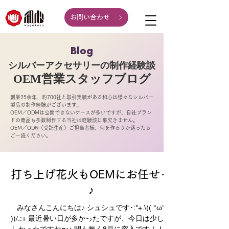
お問い合わせ
Blog
シルバーアクセサリーの制作経験談
OEM営業スタッフ
ブログ
創業25余年、約700社と取引実績がある和心は様々なシルバー
製品の制作経験がございます。
OEM／ODMは公開できないケースが多いですが、自社ブラン
ドの商品も多数制作する当社は経験談に事欠きません。
OEM／ODN（受託生産）ご担当者様、何を作ろうか迷ったら
ご一読ください。
打ち上げ花火もOEMにお任せっ
♪
みなさんこんにちは♪ シュシュです･:*+.\(( °ω°
))/.:+ 最近暑い日が多かったですが、今日は少し涼